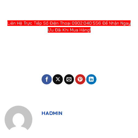
Liên Hệ Trực Tiếp Số Điện Thoại 0902.040.556 Để Nhận Ngay
Ưu Đãi Khi Mua Hàng!
HADMIN