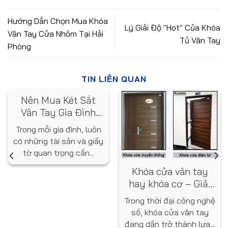
Hướng Dẫn Chọn Mua Khóa
Lý Giải Độ "Hot" Của Khóa
Vân Tay Cửa Nhôm Tại Hải
Tủ Vân Tay
Phòng
TIN LIÊN QUAN
Nên Mua Két Sắt
Vân Tay Gia Đình
Loại Nào? Gợi Ý Từ
Trong mỗi gia đình, luôn
Chuyên Gia
có những tài sản và giấy
tờ quan trọng cần...
Khóa cửa vân tay
hay khóa cơ – Giải
pháp nào tốt hơn
Trong thời đại công nghệ
cho ngôi nhà bạn?
số, khóa cửa vân tay
đang dần trở thành lựa...