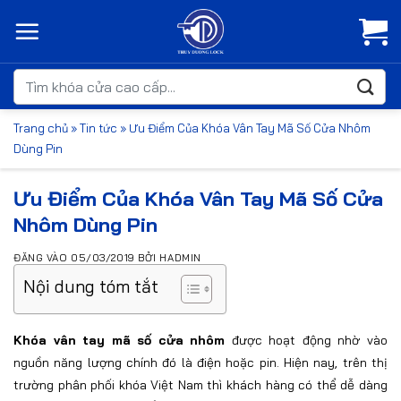
Bỏ
qua
nội
dung
Tìm
kiếm:
Trang chủ
»
Tin tức
»
Ưu Điểm Của Khóa Vân Tay Mã Số Cửa Nhôm
Dùng Pin
Ưu Điểm Của Khóa Vân Tay Mã Số Cửa
Nhôm Dùng Pin
ĐĂNG VÀO
05/03/2019
BỞI
HADMIN
Nội dung tóm tắt
Khóa vân tay mã số cửa nhôm
được hoạt động nhờ vào
nguồn năng lượng chính đó là điện hoặc pin. Hiện nay, trên thị
trường phân phối khóa Việt Nam thì khách hàng có thể dễ dàng