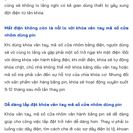
cũng sẽ không lo lắng nghi có kẻ gian dùng thiết bị gây xung
đột điện từ lên khóa.
Mất điện không còn là nỗi lo với khóa vân tay mã số cửa
nhôm dùng pin
Khi dùng khóa vân tay, mã số cửa nhôm bằng điện, người dùng
sẽ vô cùng lo lắng và gặp phải một số trở ngại khi mật điện. Đối
với dòng khóa vận hành bằng điện, khi mất điện, khóa sẽ tự động
khóa chặt, chủ nhà không thể mở khóa bằng dấu vân tay hoặc
mã số mà phải cần đến sự hỗ trợ của chìa khóa cơ. Nhưng đối
với sản phẩm vận hàng bằng pin, khóa sẽ hoạt động xuyên suốt
9-12 tháng sau mỗi lần thay pin.
Dễ dàng lắp đặt khóa vân tay mã số cửa nhôm dùng pin
Khóa vân tay, mã số cửa nhôm vân hành bằng pin sẽ dễ dàng
giúp cho công việc lắp đặt trở nên dễ dàng hơn. Thay vì phải lo
luồng các dây điện, tìm cách che đi các sợ dây điện bị lộ, khoan