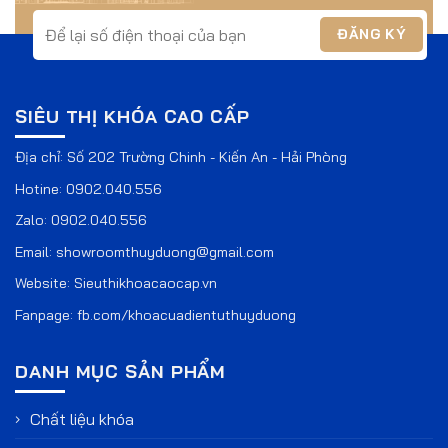
SIÊU THỊ KHÓA CAO CẤP
Địa chỉ: Số 202 Trường Chinh - Kiến An - Hải Phòng
Hotine:
0902.040.556
Zalo:
0902.040.556
Email:
showroomthuyduong@gmail.com
Website:
Sieuthikhoacaocap.vn
Fanpage:
fb.com/khoacuadientuthuyduong
DANH MỤC SẢN PHẨM
Chất liệu khóa