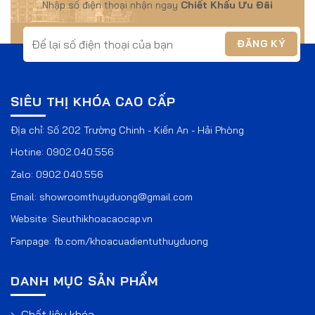
Nhập số điện thoại nhận ngay
Chiết Khấu Ưu Đãi
SIÊU THỊ KHÓA CAO CẤP
Địa chỉ: Số 202 Trường Chinh - Kiến An - Hải Phòng
Hotine:
0902.040.556
Zalo:
0902.040.556
Email:
showroomthuyduong@gmail.com
Website:
Sieuthikhoacaocap.vn
Fanpage:
fb.com/khoacuadientuthuyduong
DANH MỤC SẢN PHẨM
Chất liệu khóa