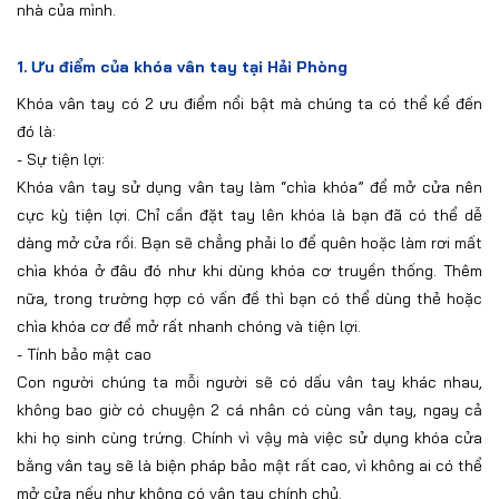
nhà của mình.
1.
Ưu điểm của khóa vân tay tại Hải Phòng
Khóa vân tay có 2 ưu điểm nổi bật mà chúng ta có thể kể đến
đó là:
-
Sự tiện lợi:
Khóa vân tay sử dụng vân tay làm “chìa khóa” để mở cửa nên
cực kỳ tiện lợi. Chỉ cần đặt tay lên khóa là bạn đã có thể dễ
dàng mở cửa rồi. Bạn sẽ chẳng phải lo để quên hoặc làm rơi mất
chìa khóa ở đâu đó như khi dùng khóa cơ truyền thống. Thêm
nữa, trong trường hợp có vấn đề thì bạn có thể dùng thẻ hoặc
chìa khóa cơ để mở rất nhanh chóng và tiện lợi.
-
Tính bảo mật cao
Con người chúng ta mỗi người sẽ có dấu vân tay khác nhau,
không bao giờ có chuyện 2 cá nhân có cùng vân tay, ngay cả
khi họ sinh cùng trứng. Chính vì vậy mà việc sử dụng khóa cửa
bằng vân tay sẽ là biện pháp bảo mật rất cao, vì không ai có thể
mở cửa nếu như không có vân tay chính chủ.