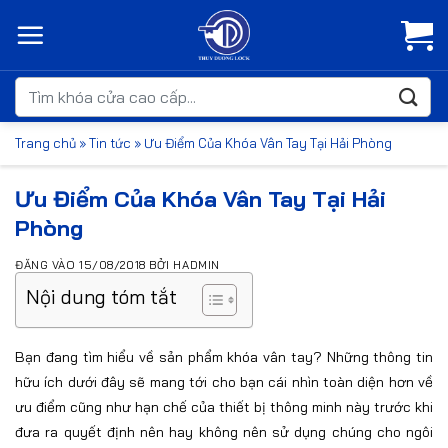
Bỏ
qua
nội
dung
Tìm
kiếm:
Trang chủ
»
Tin tức
»
Ưu Điểm Của Khóa Vân Tay Tại Hải Phòng
Ưu Điểm Của Khóa Vân Tay Tại Hải
Phòng
ĐĂNG VÀO
15/08/2018
BỞI
HADMIN
Nội dung tóm tắt
Bạn đang tìm hiểu về sản phẩm khóa vân tay? Những thông tin
hữu ích dưới đây sẽ mang tới cho bạn cái nhìn toàn diện hơn về
ưu điểm cũng như hạn chế của thiết bị thông minh này trước khi
đưa ra quyết định nên hay không nên sử dụng chúng cho ngôi