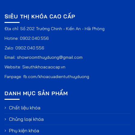
SIÊU THỊ KHÓA CAO CẤP
Địa chỉ: Số 202 Trường Chinh - Kiến An - Hải Phòng
Hotine:
0902.040.556
Zalo:
0902.040.556
Email:
showroomthuyduong@gmail.com
Website:
Sieuthikhoacaocap.vn
Fanpage:
fb.com/khoacuadientuthuyduong
DANH MỤC SẢN PHẨM
Chất liệu khóa
Chủng loại khóa
Phụ kiện khóa