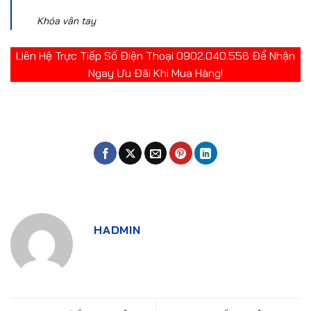
Khóa vân tay
Liên Hệ Trực Tiếp Số Điện Thoại 0902.040.556 Để Nhận
Ngay Ưu Đãi Khi Mua Hàng!
HADMIN