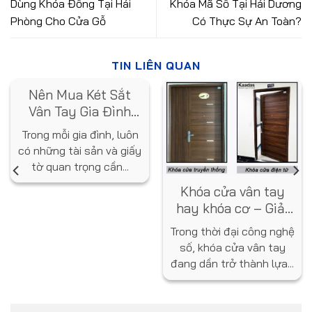
Dùng Khóa Đồng Tại Hải
Khóa Mã Số Tại Hải Dương
Phòng Cho Cửa Gỗ
Có Thực Sự An Toàn?
TIN LIÊN QUAN
Nên Mua Két Sắt
Vân Tay Gia Đình
Loại Nào? Gợi Ý Từ
Trong mỗi gia đình, luôn
Chuyên Gia
có những tài sản và giấy
tờ quan trọng cần...
Khóa cửa vân tay
hay khóa cơ – Giải
pháp nào tốt hơn
Trong thời đại công nghệ
cho ngôi nhà bạn?
số, khóa cửa vân tay
đang dần trở thành lựa...