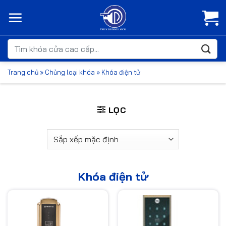
Bỏ
qua
nội
dung
Tìm
kiếm:
Trang chủ
»
Chủng loại khóa
»
Khóa điện tử
LỌC
Khóa điện tử