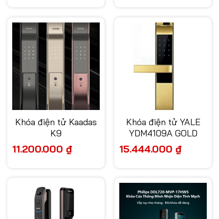
6.500.000 ₫.
là:
5.200.000 ₫.
Khóa điện tử Kaadas
Khóa điện tử YALE
K9
YDM4109A GOLD
11.200.000
₫
15.444.000
₫