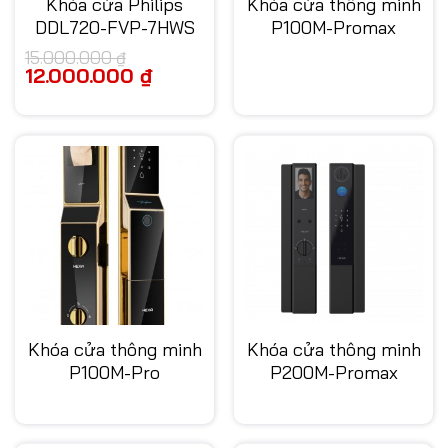
Khóa cửa Philips
Khóa cửa thông minh
DDL720-FVP-7HWS
P100M-Promax
15.000.000
₫
Giá
12.000.000
₫
Giá
gốc
hiện
là:
tại
15.000.000 ₫.
là:
12.000.000 ₫.
Khóa cửa thông minh
Khóa cửa thông minh
P100M-Pro
P200M-Promax