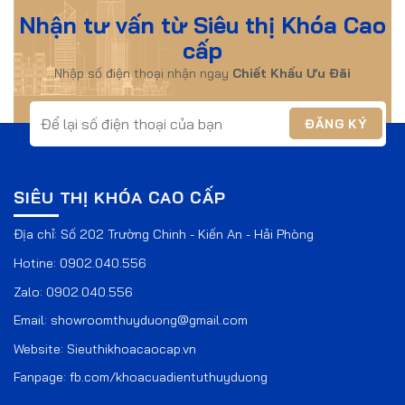
Nhận tư vấn từ Siêu thị Khóa Cao
cấp
Nhập số điện thoại nhận ngay
Chiết Khấu Ưu Đãi
SIÊU THỊ KHÓA CAO CẤP
Địa chỉ: Số 202 Trường Chinh - Kiến An - Hải Phòng
Hotine:
0902.040.556
Zalo:
0902.040.556
Email:
showroomthuyduong@gmail.com
Website:
Sieuthikhoacaocap.vn
Fanpage:
fb.com/khoacuadientuthuyduong