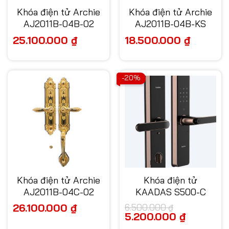
Khóa điện tử Archie
Khóa điện tử Archie
AJ2011B-04B-02
AJ2011B-04B-KS
25.100.000
₫
18.500.000
₫
-20%
Khóa điện tử Archie
Khóa điện tử
AJ2011B-04C-02
KAADAS S500-C
26.100.000
₫
6.500.000
₫
Giá
5.200.000
₫
Giá
gốc
hiện
là:
tại