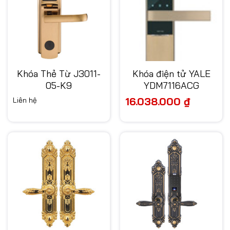
Khóa Thẻ Từ J3011-
Khóa điện tử YALE
05-K9
YDM7116ACG
16.038.000
₫
Liên hệ