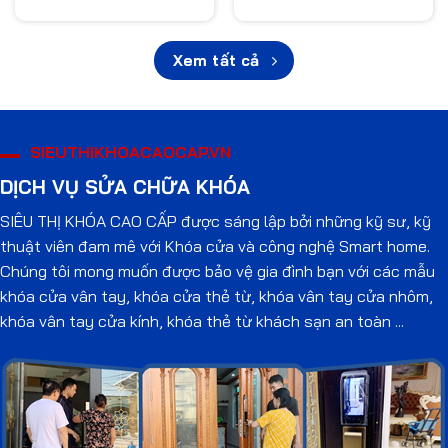
Xem tất cả
SIEUTHIKHOACAOCAP.VN
DỊCH VỤ SỬA CHỮA KHÓA
SIÊU THỊ KHÓA CAO CẤP được sáng lập bởi những kỹ sư, kỹ
thuật viên đam mê với Khóa cửa và công nghệ Smart home.
Chúng tôi mong muốn được bảo vệ gia đình bạn với các mẫu
khóa cửa vân tay, khóa cửa thẻ từ, khóa vân tay cửa nhôm,
khóa vân tay cửa kính, khóa thẻ từ khách sạn an toàn ...