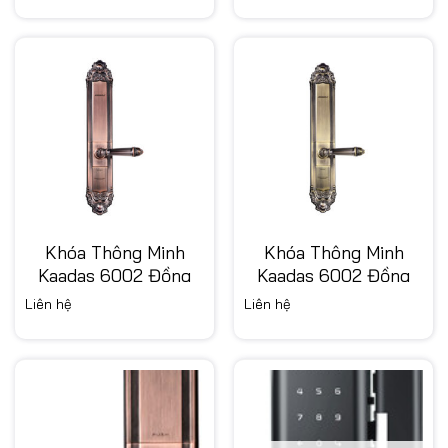
là:
tại
6.500.000 ₫.
là:
5.200.000 ₫.
Khóa Thông Minh
Khóa Thông Minh
Kaadas 6002 Đồng
Kaadas 6002 Đồng
Đỏ
Xanh
Liên hệ
Liên hệ