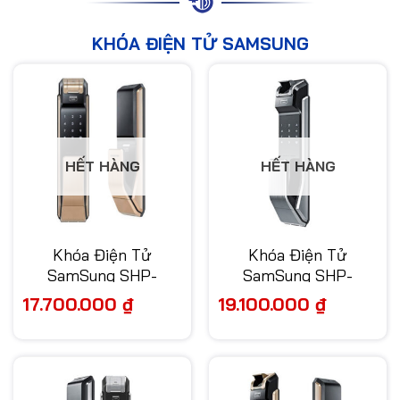
KHÓA ĐIỆN TỬ SAMSUNG
HẾT HÀNG
HẾT HÀNG
Khóa Điện Tử
Khóa Điện Tử
SamSung SHP-
SamSung SHP-
DP718BG/EN
DP728BK/EN
17.700.000
₫
19.100.000
₫