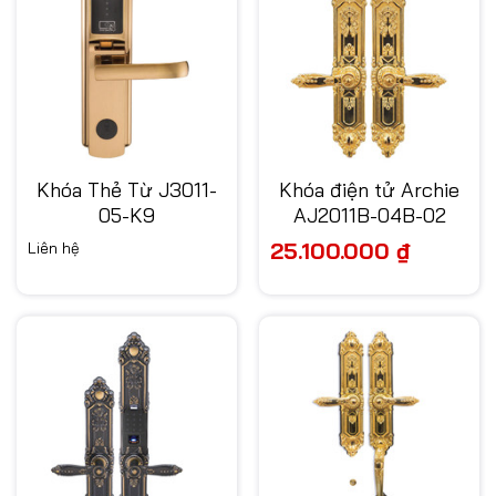
Khóa Thẻ Từ J3011-
Khóa điện tử Archie
05-K9
AJ2011B-04B-02
25.100.000
₫
Liên hệ