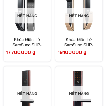
HẾT HÀNG
HẾT HÀNG
Khóa Điện Tử
Khóa Điện Tử
SamSung SHP-
SamSung SHP-
DP718BK/EN
DP728BG/EN
17.700.000
₫
19.100.000
₫
HẾT HÀNG
HẾT HÀNG