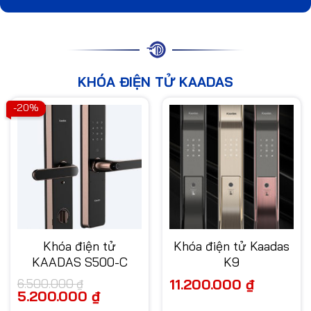
KHÓA ĐIỆN TỬ KAADAS
-20%
Khóa điện tử
Khóa điện tử Kaadas
KAADAS S500-C
K9
11.200.000
₫
6.500.000
₫
Giá
5.200.000
₫
Giá
gốc
hiện