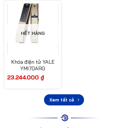
HẾT HÀNG
Khóa điện tử YALE
YMI70ARG
23.244.000
₫
Xem tất cả