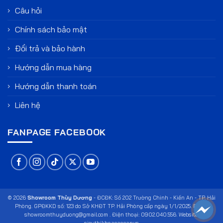
Câu hỏi
Chính sách bảo mật
Đổi trả và bảo hành
Hướng dẫn mua hàng
Hướng dẫn thanh toán
Liên hệ
FANPAGE FACEBOOK
© 2026
Showroom Thùy Dương
- ĐCĐK: Số 202 Trường Chinh - Kiến An - TP. Hải
Phòng. GPĐKKD số: 123 do Sở KHĐT TP. Hải Phòng cấp ngày 1/1/2025. Email:
showroomthuyduong@gmail.com . Điện thoại: 0902.040.556. Website: