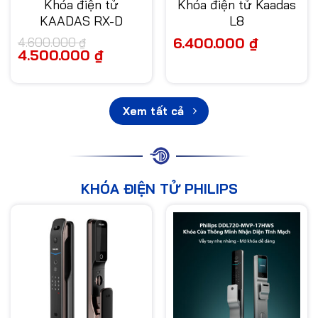
Khóa điện tử
Khóa điện tử Kaadas
KAADAS RX-D
L8
6.400.000
₫
4.600.000
₫
Giá
4.500.000
₫
Giá
gốc
hiện
là:
tại
4.600.000 ₫.
là:
4.500.000 ₫.
Xem tất cả
KHÓA ĐIỆN TỬ PHILIPS