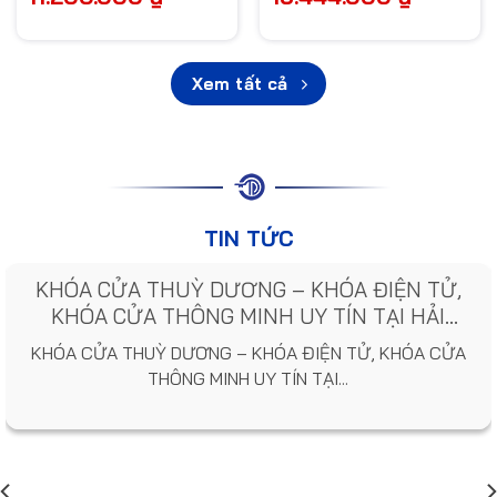
Xem tất cả
TIN TỨC
KHÓA CỬA THUỲ DƯƠNG – KHÓA ĐIỆN TỬ,
KHÓA CỬA THÔNG MINH UY TÍN TẠI HẢI
PHÒNG
KHÓA CỬA THUỲ DƯƠNG – KHÓA ĐIỆN TỬ, KHÓA CỬA
THÔNG MINH UY TÍN TẠI...