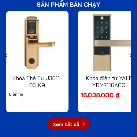
SẢN PHẨM BÁN CHẠY
Khóa Thẻ Từ J3011-
Khóa điện tử YALE
05-K9
YDM7116ACG
16.038.000
₫
Liên hệ
Xem tất cả