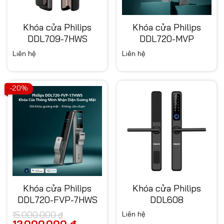
Khóa cửa Philips
Khóa cửa Philips
DDL709-7HWS
DDL720-MVP
Liên hệ
Liên hệ
-20%
Khóa cửa Philips
Khóa cửa Philips
DDL720-FVP-7HWS
DDL608
15.000.000
₫
Liên hệ
Giá
12.000.000
₫
Giá