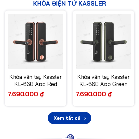
KHÓA ĐIỆN TỬ KASSLER
Khóa vân tay Kassler
Khóa vân tay Kassler
KL-668 App Red
KL-668 App Green
Bronze
Bronze
7.690.000
₫
7.690.000
₫
Xem tất cả