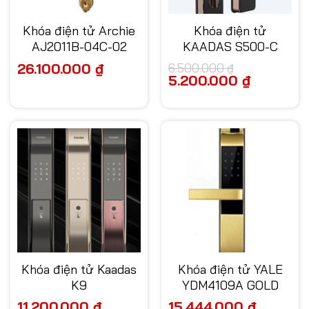
Khóa điện tử Archie
Khóa điện tử
AJ2011B-04C-02
KAADAS S500-C
26.100.000
₫
6.500.000
₫
Giá
5.200.000
₫
Giá
gốc
hiện
là:
tại
6.500.000 ₫.
là:
5.200.000 ₫.
Khóa điện tử Kaadas
Khóa điện tử YALE
K9
YDM4109A GOLD
11.200.000
₫
15.444.000
₫