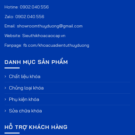
Hotine:
0902.040.556
Zalo:
0902.040.556
Email:
showroomthuyduong@gmail.com
Website:
Sieuthikhoacaocap.vn
Fanpage:
fb.com/khoacuadientuthuyduong
DANH MỤC SẢN PHẨM
Chất liệu khóa
Chủng loại khóa
Phụ kiện khóa
Sửa chữa khóa
HỖ TRỢ KHÁCH HÀNG