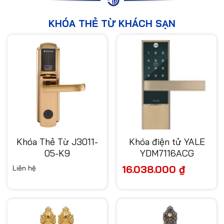
KHÓA THẺ TỪ KHÁCH SẠN
Khóa Thẻ Từ J3011-
Khóa điện tử YALE
05-K9
YDM7116ACG
16.038.000
₫
Liên hệ