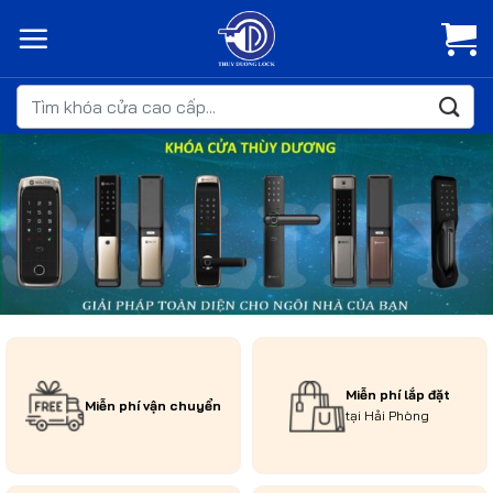
Bỏ
qua
nội
dung
Tìm
kiếm:
Miễn phí lắp đặt
Miễn phí vận chuyển
tại Hải Phòng