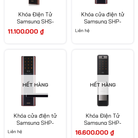
Khóa Điện Tử
Khóa cửa điện tử
Samsung SHS-
Samsung SHP-
H538BC/EN
DH538MC/EN
11.100.000
₫
Liên hệ
HẾT HÀNG
HẾT HÀNG
Khóa cửa điện tử
Khóa Điện Tử
Samsung SHP-
Samsung SHP-
DH537MC/EN
DP609AS/EN
16.600.000
₫
Liên hệ