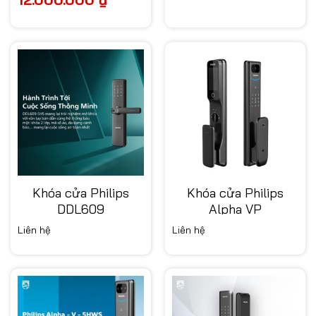
gốc
hiện
là:
tại
15.000.000 ₫.
là:
12.000.000 ₫.
Khóa cửa Philips
Khóa cửa Philips
DDL609
Alpha VP
Liên hệ
Liên hệ