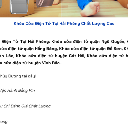
Khóa Cửa Điện Tử Tại Hải Phòng Chất Lượng Cao
a Điện Tử
Tại Hải Phòng: Khóa cửa điện tử
quận Ngô Quyền,
cửa điện tử
quận Hồng Bàng,
Khóa
cửa điện tử
quận Đồ Sơn,
K
An Lão, Khóa
cửa điện tử
huyện Cát Hải, Khóa
cửa điện tử
h
óa
cửa điện tử
huyện Vĩnh Bảo...
hùy Dương tại đây!
 Vận Hành Bằng Pin
êu Chí Đánh Giá Chất Lượng
hòng