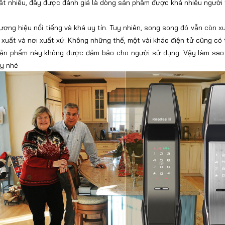
ất nhiều, đây được đánh giá là dòng sản phẩm được khá nhiều người t
ơng hiệu nổi tiếng và khá uy tín. Tuy nhiên, song song đó vẫn còn xu
uất và nơi xuất xứ. Không những thế, một vài kháo điện tử cũng có th
c sản phẩm này không được đảm bảo cho người sử dụng. Vậy làm sao
ây nhé