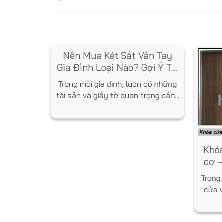
Nên Mua Két Sắt Vân Tay
Gia Đình Loại Nào? Gợi Ý Từ
Chuyên Gia
Trong mỗi gia đình, luôn có những
tài sản và giấy tờ quan trọng cần...
Sạn Tại
Khóa
 Gì Nổi
cơ –
 sản phẩm
Trong
 và phân
cửa 