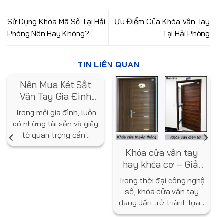
Sử Dụng Khóa Mã Số Tại Hải
Ưu Điểm Của Khóa Vân Tay
Phòng Nên Hay Không?
Tại Hải Phòng
TIN LIÊN QUAN
Nên Mua Két Sắt
Vân Tay Gia Đình
Loại Nào? Gợi Ý Từ
Trong mỗi gia đình, luôn
Chuyên Gia
có những tài sản và giấy
tờ quan trọng cần...
Khóa cửa vân tay
hay khóa cơ – Giải
pháp nào tốt hơn
Trong thời đại công nghệ
cho ngôi nhà bạn?
số, khóa cửa vân tay
đang dần trở thành lựa...