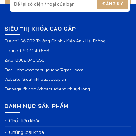
SIÊU THỊ KHÓA CAO CẤP
Địa chỉ: Số 202 Trường Chinh - Kiến An - Hải Phòng
Hotine:
0902.040.556
Zalo:
0902.040.556
Email:
showroomthuyduong@gmail.com
Website:
Sieuthikhoacaocap.vn
Fanpage:
fb.com/khoacuadientuthuyduong
DANH MỤC SẢN PHẨM
Chất liệu khóa
Chủng loại khóa