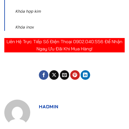
Khóa hợp kim
Khóa inox
Liên Hệ Trực Tiếp Số Điện Thoại 0902.040.556 Để Nhận
Ngay Ưu Đãi Khi Mua Hàng!
HADMIN