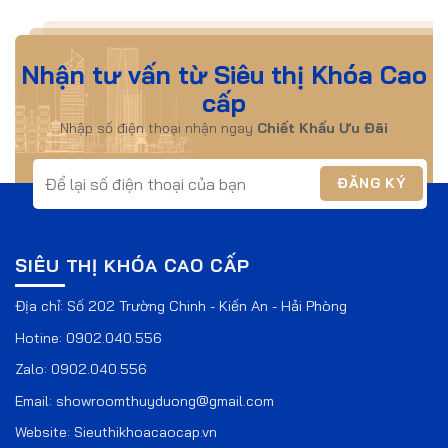
Nhận tư vấn từ Siêu thị Khóa Cao
cấp
Nhập số điện thoại nhận ngay
Chiết Khấu Ưu Đãi
SIÊU THỊ KHÓA CAO CẤP
Địa chỉ: Số 202 Trường Chinh - Kiến An - Hải Phòng
Hotine:
0902.040.556
Zalo:
0902.040.556
Email:
showroomthuyduong@gmail.com
Website:
Sieuthikhoacaocap.vn