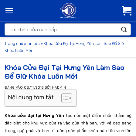
Bỏ
qua
nội
dung
Tìm
kiếm:
Trang chủ
»
Tin tức
»
Khóa Cửa Đại Tại Hưng Yên Làm Sao Để Giữ
Khóa Luôn Mới
Khóa Cửa Đại Tại Hưng Yên Làm Sao
Để Giữ Khóa Luôn Mới
ĐĂNG VÀO
05/11/2018
BỞI
HADMIN
Nội dung tóm tắt
Khóa cửa đại tại Hưng Yên
tạo nên một điểm nhấn thẫm mỹ
đặc biệt cho khu vực cửa ra vào của nhà bạn, với vẻ đẹp sang
trọng, quý phái và tinh tế, dòng sản phẩm khóa nào tôn vinh lên