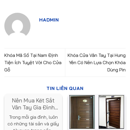
HADMIN
Khóa Mã Số Tại Nam Định
Khóa Cửa Vân Tay Tại Hưng
Tiện Ích Tuyệt Vời Cho Cửa
Yên Có Nên Lựa Chọn Khóa
Gỗ
Dùng Pin
TIN LIÊN QUAN
Nên Mua Két Sắt
Vân Tay Gia Đình
Loại Nào? Gợi Ý Từ
Trong mỗi gia đình, luôn
Chuyên Gia
có những tài sản và giấy