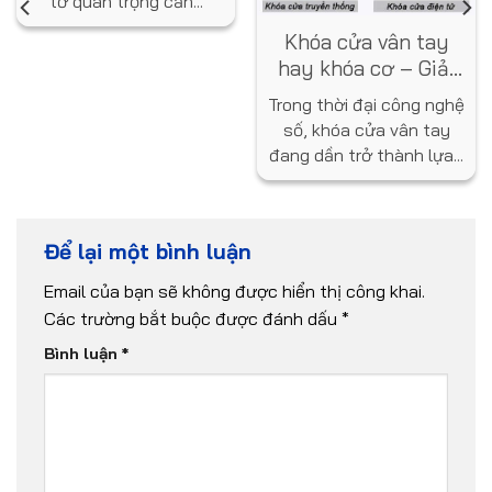
tờ quan trọng cần...
Khóa cửa vân tay
hay khóa cơ – Giải
pháp nào tốt hơn
Trong thời đại công nghệ
cho ngôi nhà bạn?
số, khóa cửa vân tay
đang dần trở thành lựa...
Để lại một bình luận
Email của bạn sẽ không được hiển thị công khai.
Các trường bắt buộc được đánh dấu
*
Bình luận
*