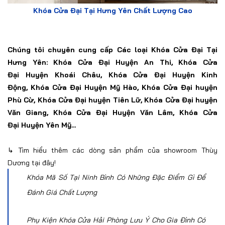
Khóa Cửa Đại Tại Hưng Yên Chất Lượng Cao
Chúng tôi chuyên cung cấp
Các loại Khóa Cửa Đại Tại
Hưng Yên:
Khóa Cửa Đại
Huyện An Thi,
Khóa Cửa
Đại
Huyện Khoái Châu
,
Khóa
Cửa Đại
Huyện Kinh
Động,
Khóa
Cửa Đại
H
uyện Mỹ Hào
,
Khóa
Cửa Đại
huyện
Phù Cừ,
Khóa
Cửa Đại
huyện Tiên Lữ,
Khóa
Cửa Đại
huyện
Văn Giang,
Khóa
Cửa Đại
H
uyện Văn Lâm,
Khóa
Cửa
Đại
H
uyện Yên Mỹ...
↳ Tìm hiểu thêm các dòng
sản phẩm của showroom Thùy
Dương tại đây!
Khóa Mã Số Tại Ninh Bình Có Những Đặc Điểm Gì Để
Đánh Giá Chất Lượng
Phụ Kiện Khóa Cửa Hải Phòng Lưu Ý Cho Gia Đình Có