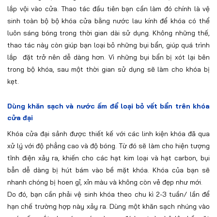
lắp vội vào cửa. Thao tác đầu tiên bạn cần làm đó chính là vệ
sinh toàn bộ bộ khóa cửa bằng nước lau kính để khóa có thể
luôn sáng bóng trong thời gian dài sử dụng. Không những thế,
thao tác này còn giúp bạn loại bỏ những bụi bẩn, giúp quá trình
lắp đặt trở nên dễ dàng hơn. Vì những bụi bẩn bị xót lại bên
trong bộ khóa, sau một thời gian sử dụng sẽ làm cho khóa bị
kẹt.
Dùng khăn sạch và nước ấm để loại bỏ vết bẩn trên khóa
cửa đại
Khóa cửa đại sảnh được thiết kế với các linh kiện khóa đã qua
xử lý với độ phẳng cao và độ bóng. Từ đó sẽ làm cho hiện tượng
tĩnh điện xảy ra, khiến cho các hạt kim loại và hạt carbon, bụi
bẫn dễ dàng bị hút bám vào bề mặt khóa. Khóa của bạn sẽ
nhanh chóng bị hoen gỉ, xỉn màu và không còn vẻ đẹp như mới.
Do đó, bạn cần phải vệ sinh khóa theo chu kì 2-3 tuần/ lần để
hạn chế trường hợp này xảy ra. Dùng một khăn sạch nhúng vào