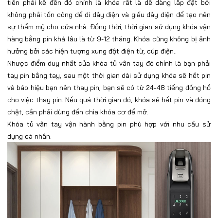
tiên phải kể đến đó chính là khóa rất là dễ dàng lắp đặt bởi
không phải tốn công để đi dây điện và giấu dây điện để tạo nên
sự thẩm mỹ cho cửa nhà. Đồng thời, thời gian sử dụng khóa vận
hàng bằng pin khá lâu là từ 9-12 tháng. Khóa cũng không bị ảnh
hưởng bởi các hiện tượng xung đột điện từ, cúp điện..
Nhược điểm duy nhất của khóa tủ vân tay đó chính là bạn phải
tay pin bằng tay, sau một thời gian dài sử dụng khóa sẽ hết pin
và báo hiệu bạn nên thay pin, bạn sẽ có từ 24-48 tiếng đồng hồ
cho việc thay pin. Nếu quá thời gian đó, khóa sẽ hết pin và đóng
chặt, cần phải dùng đến chìa khóa cơ để mở.
Khóa tủ vân tay vận hành bằng pin phù hợp với nhu cầu sử
dụng cá nhân.