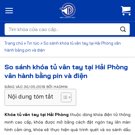
Bỏ
qua
nội
dung
Tìm
kiếm:
Trang chủ
»
Tin tức
»
So sánh khóa tủ vân tay tại Hải Phòng vân
hành bằng pin và điện
So sánh khóa tủ vân tay tại Hải Phòng
vân hành bằng pin và điện
ĐĂNG VÀO
30/05/2019
BỞI
HADMIN
Nội dung tóm tắt
Khóa tủ vân tay tại Hải Phòng
thuộc dòng khóa điện tử thông
minh cao cấp, khóa được mở bằng cách đặt ngón tay lên màn
hình cảm ứng, khóa sẽ thực hiện quá trình quét và so sánh dấu