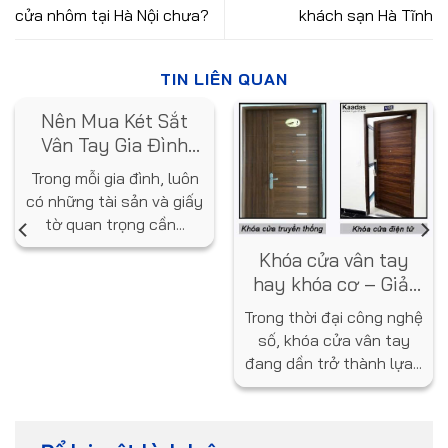
cửa nhôm tại Hà Nội chưa?
khách sạn Hà Tĩnh
TIN LIÊN QUAN
Nên Mua Két Sắt
Vân Tay Gia Đình
Loại Nào? Gợi Ý Từ
Trong mỗi gia đình, luôn
Chuyên Gia
có những tài sản và giấy
tờ quan trọng cần...
Khóa cửa vân tay
hay khóa cơ – Giải
pháp nào tốt hơn
Trong thời đại công nghệ
cho ngôi nhà bạn?
số, khóa cửa vân tay
đang dần trở thành lựa...