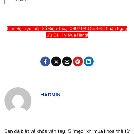
Liên Hệ Trực Tiếp Số Điện Thoại 0902.040.556 Để Nhận Ngay
Ưu Đãi Khi Mua Hàng!
HADMIN
Bạn đã biết về khóa vân tay
5 "mẹo" khi mua khóa thẻ từ