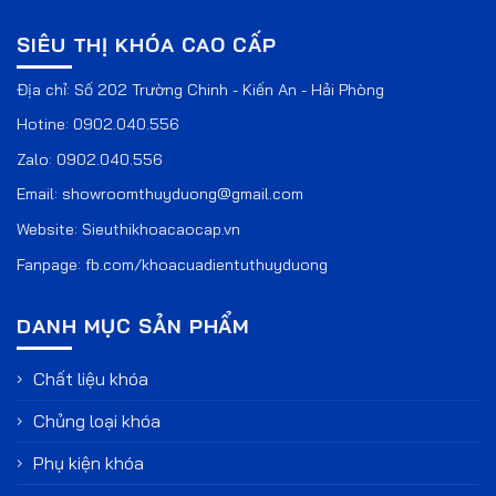
SIÊU THỊ KHÓA CAO CẤP
Địa chỉ: Số 202 Trường Chinh - Kiến An - Hải Phòng
Hotine:
0902.040.556
Zalo:
0902.040.556
Email:
showroomthuyduong@gmail.com
Website:
Sieuthikhoacaocap.vn
Fanpage:
fb.com/khoacuadientuthuyduong
DANH MỤC SẢN PHẨM
Chất liệu khóa
Chủng loại khóa
Phụ kiện khóa