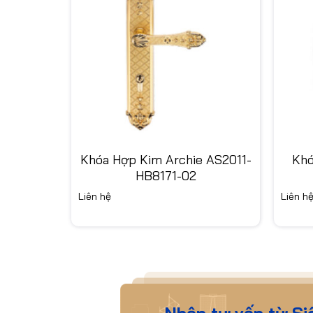
04A-KS
Khóa Hợp Kim Archie AS2011-
Khó
HB8171-02
Liên hệ
Liên h
Nhận tư vấn từ Si