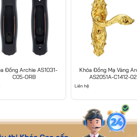
a Đồng Archie AS1031-
Khóa Đồng Mạ Vàng Ar
C05-ORB
AS2051A-C1412-02
ệ
Liên hệ
êu thị Khóa Cao cấp