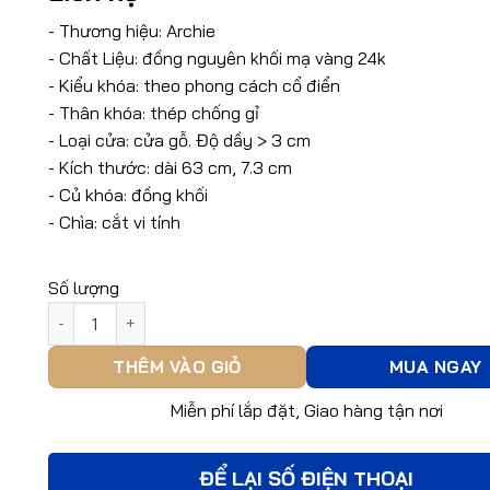
- Thương hiệu: Archie
- Chất Liệu: đồng nguyên khối mạ vàng 24k
- Kiểu khóa: theo phong cách cổ điển
- Thân khóa: thép chống gỉ
- Loại cửa: cửa gỗ. Độ dầy > 3 cm
- Kích thước: dài 63 cm, 7.3 cm
- Củ khóa: đồng khối
- Chìa: cắt vi tính
Số lượng
Khóa Đồng Mạ Vàng Archie AS2031-C05-02 số lượng
THÊM VÀO GIỎ
MUA NGAY
Miễn phí lắp đặt, Giao hàng tận nơi
ĐỂ LẠI SỐ ĐIỆN THOẠI