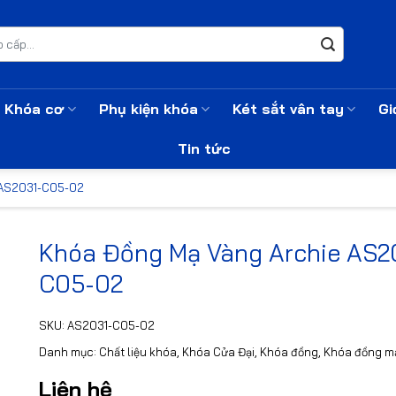
Khóa cơ
Phụ kiện khóa
Két sắt vân tay
Gi
Tin tức
 AS2031-C05-02
Khóa Đồng Mạ Vàng Archie AS2
C05-02
SKU:
AS2031-C05-02
Danh mục:
Chất liệu khóa
,
Khóa Cửa Đại
,
Khóa đồng
,
Khóa đồng m
Liên hệ