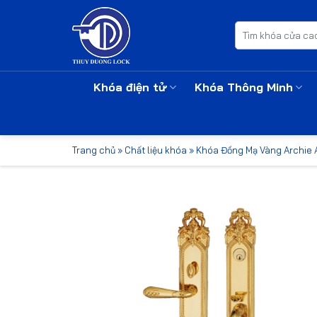
Bỏ
qua
Tìm
kiếm:
nội
dung
Khóa điện tử
Khóa Thông Minh
Trang chủ
»
Chất liệu khóa
»
Khóa Đồng Mạ Vàng Archie