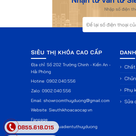
Nhập số điện t
SIÊU THỊ KHÓA CAO CẤP
DANH
Địa chỉ: Số 202 Trường Chinh - Kiến An -
Chất 
Hải Phòng
Chủng
Hotine:
0902.040.556
Phụ k
Zalo:
0902.040.556
Email:
showroomthuyduong@gmail.com
Sửa 
Website:
Sieuthikhoacaocap.vn
Fanpage:
fb.com/khoacuadientuthuyduong
0855.618.015