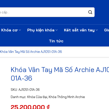
Khóa cơ
Phụ kiện khóa
Két sắt vân tay
Gi
Tin tức
Khóa Vân Tay Mã Số Archie AJ1051-01A-36
Khóa Vân Tay Mã Số Archie AJ1
01A-36
SKU:
AJ1051-01A-36
Danh mục:
Khóa Cửa Đại
,
Khóa Thông Minh Archie
25.200.000
₫