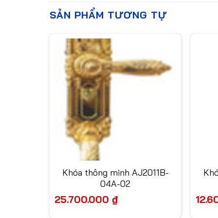
SẢN PHẨM TƯƠNG TỰ
 Archie
Khóa thông minh AJ2011B-
Khó
-02
04A-02
25.700.000
₫
12.6