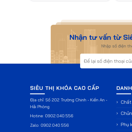
Nhận tư vấn từ Si
Nhập số điện t
SIÊU THỊ KHÓA CAO CẤP
DANH
Địa chỉ: Số 202 Trường Chinh - Kiến An -
Chất 
Hải Phòng
Chủng
Hotine:
0902.040.556
Phụ k
Zalo:
0902.040.556