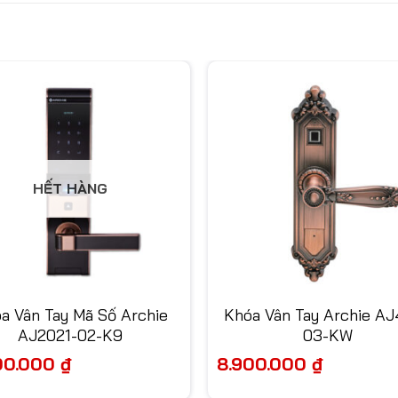
HẾT HÀNG
a Vân Tay Mã Số Archie
Khóa Vân Tay Archie AJ
AJ2021-02-K9
03-KW
00.000
₫
8.900.000
₫