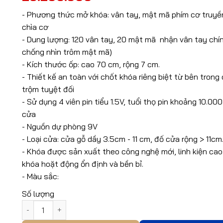
- Phương thức mở khóa: vân tay, mật mã phím cơ truyề
chìa cơ
- Dung lượng: 120 vân tay, 20 mật mã nhận vân tay chí
chống nhìn trôm mật mã)
- Kích thước ốp: cao 70 cm, rộng 7 cm.
- Thiết kế an toàn với chốt khóa riêng biệt từ bên trong
trộm tuyệt đối
- Sử dụng 4 viên pin tiểu 1.5V, tuổi thọ pin khoảng 10.00
cửa
- Nguồn dự phòng 9V
- Loại cửa: cửa gỗ dầy 3.5cm - 11 cm, đố cửa rộng > 11cm
- Khóa được sản xuất theo công nghệ mới, linh kiện cao
khóa hoặt động ổn định và bền bỉ.
- Màu sắc:
Số lượng
Khóa Vân Tay Mã Số Archie AJ1051-01A-36 số lượng