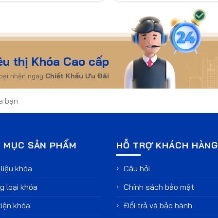
êu thị Khóa Cao cấp
hoại nhận ngay
Chiết Khấu Ưu Đãi
 MỤC SẢN PHẨM
HỖ TRỢ KHÁCH HÀN
liệu khóa
Câu hỏi
 loại khóa
Chính sách bảo mật
iện khóa
Đổi trả và bảo hành