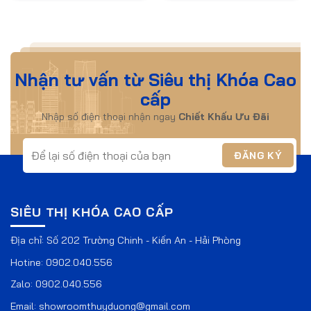
Nhận tư vấn từ Siêu thị Khóa Cao
cấp
Nhập số điện thoại nhận ngay
Chiết Khấu Ưu Đãi
SIÊU THỊ KHÓA CAO CẤP
Địa chỉ: Số 202 Trường Chinh - Kiến An - Hải Phòng
Hotine:
0902.040.556
Zalo:
0902.040.556
Email:
showroomthuyduong@gmail.com