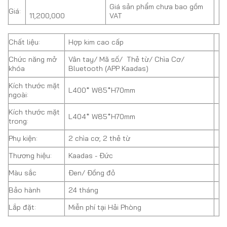
Giá sản phẩm chưa bao gồm
Giá:
11,200,000
VAT
Chất liệu:
Hợp kim cao cấp
Chức năng mở
Vân tay/ Mã số/ Thẻ từ/ Chìa Cơ/
khóa
Bluetooth (APP Kaadas)
Kích thước mặt
L400* W85*H70mm
ngoài:
Kích thước mặt
L404* W85*H70mm
trong:
Phụ kiện:
2 chìa cơ, 2 thẻ từ
Thương hiệu:
Kaadas - Đức
Màu sắc
Đen/ Đồng đỏ
Bảo hành
24 tháng
Lắp đặt:
Miễn phí tại Hải Phòng