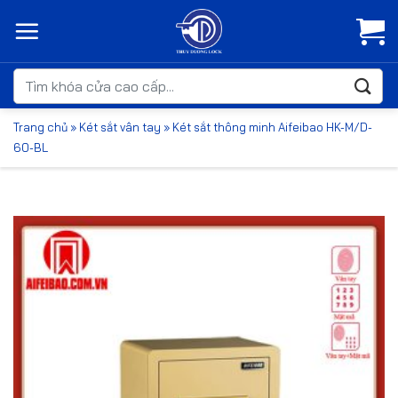
Bỏ
qua
nội
dung
Tìm
kiếm:
Trang chủ
»
Két sắt vân tay
»
Két sắt thông minh Aifeibao HK-M/D-
60-BL