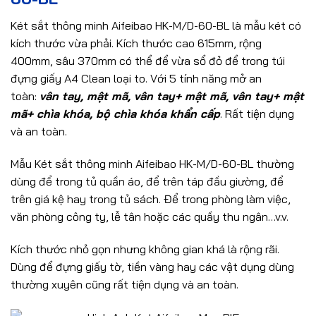
Két sắt thông minh Aifeibao HK-M/D-60-BL là mẫu két có
kích thước vừa phải. Kích thước cao 615mm, rộng
400mm, sâu 370mm có thể để vừa sổ đỏ để trong túi
đựng giấy A4 Clean loại to. Với 5 tính năng mở an
toàn:
vân tay, mật mã, vân tay+ mật mã, vân tay+ mật
mã+ chìa khóa, bộ chìa khóa khẩn cấp
. Rất tiện dụng
và an toàn.
Mẫu Két sắt thông minh Aifeibao HK-M/D-60-BL thường
dùng để trong tủ quần áo, để trên táp đầu giường, để
trên giá kệ hay trong tủ sách. Để trong phòng làm việc,
văn phòng công ty, lễ tân hoặc các quầy thu ngân…v.v.
Kích thước nhỏ gọn nhưng không gian khá là rộng rãi.
Dùng để đựng giấy tờ, tiền vàng hay các vật dụng dùng
thường xuyên cũng rất tiện dụng và an toàn.