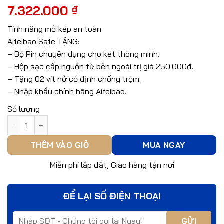
7.322.000
₫
Tính năng mở kép an toàn
Aifeibao Safe TẶNG:
– Bộ Pin chuyên dụng cho két thông minh.
– Hộp sạc cấp nguồn từ bên ngoài trị giá 250.000đ.
– Tặng 02 vít nở cố định chống trộm.
– Nhập khẩu chính hãng Aifeibao.
Số lượng
Két sắt thông minh Aifeibao HK-M/D-60-BL số lượng
THÊM VÀO GIỎ
MUA NGAY
Miễn phí lắp đặt, Giao hàng tận nơi
ĐỂ LẠI SỐ ĐIỆN THOẠI