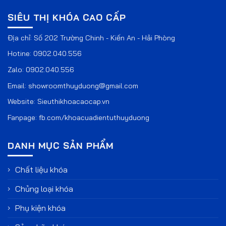
SIÊU THỊ KHÓA CAO CẤP
Địa chỉ: Số 202 Trường Chinh - Kiến An - Hải Phòng
Hotine:
0902.040.556
Zalo:
0902.040.556
Email:
showroomthuyduong@gmail.com
Website:
Sieuthikhoacaocap.vn
Fanpage:
fb.com/khoacuadientuthuyduong
DANH MỤC SẢN PHẨM
Chất liệu khóa
Chủng loại khóa
Phụ kiện khóa