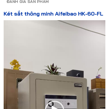
ĐÁNH GIÁ SẢN PHẨM
Két sắt thông minh Aifeibao HK-60-FL
Trình
chơi
Video