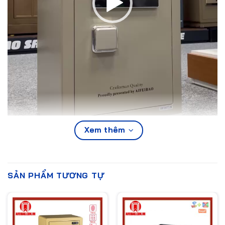
Xem thêm
SẢN PHẨM TƯƠNG TỰ
00:00
00:33
Két sắt thông minh Aifeibao HK-60-FL. Với kích thước cao
600mm, Rộng 390 mm, Sâu 340 mm rất phù hợp để
trong phòng ngủ. Để dưới bàn trang điểm, làm tab đầu