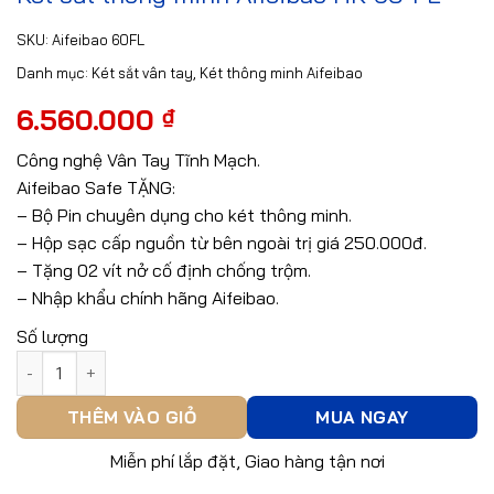
SKU:
Aifeibao 60FL
Danh mục:
Két sắt vân tay
,
Két thông minh Aifeibao
6.560.000
₫
Công nghệ Vân Tay Tĩnh Mạch.
Aifeibao Safe TẶNG:
– Bộ Pin chuyên dụng cho két thông minh.
– Hộp sạc cấp nguồn từ bên ngoài trị giá 250.000đ.
– Tặng 02 vít nở cố định chống trộm.
– Nhập khẩu chính hãng Aifeibao.
Số lượng
Két sắt thông minh Aifeibao HK-60-FL số lượng
THÊM VÀO GIỎ
MUA NGAY
Miễn phí lắp đặt, Giao hàng tận nơi