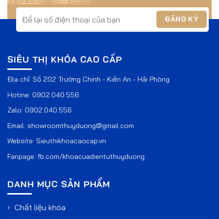
Một sản phẩm vừa bảo vệ tài sản gia đình bạn vừa thông
minh, vừa an toàn. Lại tiện dụng như chiếc
Két sắt
thông minh Aif
eibao
có sử dụng App Tuya Smart là một
siêu phẩm KHÔNG THỂ THIẾU trong mỗi gia đình.
SIÊU THỊ KHÓA CAO CẤP
Địa chỉ: Số 202 Trường Chinh - Kiến An - Hải Phòng
Hotine:
0902.040.556
Zalo:
0902.040.556
Email:
showroomthuyduong@gmail.com
Website:
Sieuthikhoacaocap.vn
Fanpage:
fb.com/khoacuadientuthuyduong
DANH MỤC SẢN PHẨM
Chất liệu khóa
Tính năng tiện dụng của Két sắt thông