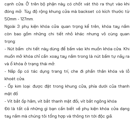
cạnh cửa. Ở trên bộ phận này có chốt vát thò ra thụt vào khi
đóng mở. Tùy độ rộng khung cửa mà backset có kích thước từ
50mm - 127mm.
Ngoài 3 phụ kiện khóa cửa quan trọng kể trên, khóa tay nắm
còn bao gồm những chi tiết nhỏ khác nhưng vô cùng quan
trọng:
-
Nút bấm: chi tiết này dùng để bấm vào khi muốn khóa cửa. Khi
muốn mở khóa chỉ cần xoay tay nắm trong là nút bấm tự nảy ra
và ổ khóa ở trạng thái mở.
-
Nắp ốp có tác dụng trang trí, che đi phần thân khóa và lỗ
khoét cửa.
-
Ốp kim loại: được đặt trong khung cửa, phía dưới của thanh
mặt đố
-
Vít bắt ốp hãm, vít bắt thanh mặt đối, vít bắt ngõng khóa
Đó là tất cả những gì bạn cần biết về phụ kiện khóa cửa dạng
tay nắm mà chúng tôi tổng hợp và thông tin tới độc giả.