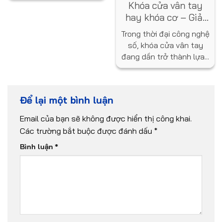
Khóa cửa vân tay
hay khóa cơ – Giải
pháp nào tốt hơn
Trong thời đại công nghệ
cho ngôi nhà bạn?
số, khóa cửa vân tay
đang dần trở thành lựa...
Để lại một bình luận
Email của bạn sẽ không được hiển thị công khai.
Các trường bắt buộc được đánh dấu
*
Bình luận
*