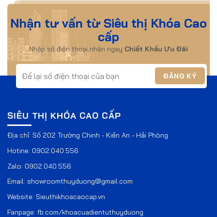
Nhận tư vấn từ Siêu thị Khóa Cao
cấp
Nhập số điện thoại nhận ngay
Chiết Khấu Ưu Đãi
SIÊU THỊ KHÓA CAO CẤP
Địa chỉ: Số 202 Trường Chinh - Kiến An - Hải Phòng
Hotine:
0902.040.556
Zalo:
0902.040.556
Email:
showroomthuyduong@gmail.com
Website:
Sieuthikhoacaocap.vn
Fanpage:
fb.com/khoacuadientuthuyduong