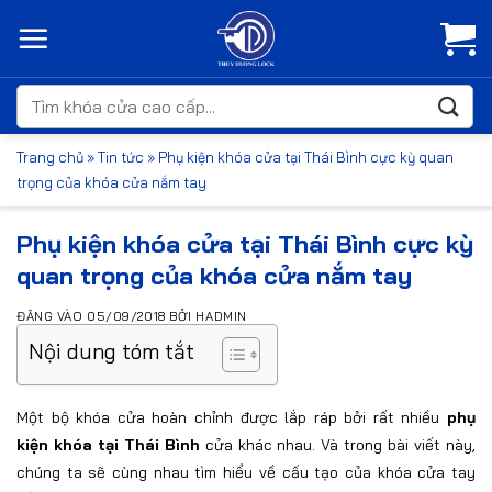
Bỏ
qua
nội
dung
Tìm
kiếm:
Trang chủ
»
Tin tức
»
Phụ kiện khóa cửa tại Thái Bình cực kỳ quan
trọng của khóa cửa nắm tay
Phụ kiện khóa cửa tại Thái Bình cực kỳ
quan trọng của khóa cửa nắm tay
ĐĂNG VÀO
05/09/2018
BỞI
HADMIN
Nội dung tóm tắt
Một bộ khóa cửa hoàn chỉnh được lắp ráp bởi rất nhiều
phụ
kiện khóa tại Thái Bình
cửa khác nhau. Và trong bài viết này,
chúng ta sẽ cùng nhau tìm hiểu về cấu tạo của khóa cửa tay