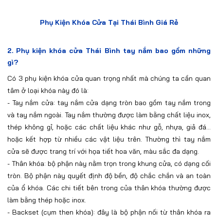
Phụ Kiện Khóa Cửa Tại Thái Bình Giá Rẻ
2.
Phụ kiện khóa cửa Thái Bình tay nắm bao gồm những
gì?
Có 3 phụ kiện khóa cửa quan trọng nhất mà chúng ta cần quan
tâm ở loại khóa này đó là:
-
Tay nắm cửa: tay nắm cửa dạng tròn bao gồm tay nắm trong
và tay nắm ngoài. Tay nắm thường được làm bằng chất liệu inox,
thép không gỉ, hoặc các chất liệu khác như gỗ, nhựa, giả đá…
hoặc kết hợp từ nhiều các vật liệu trên. Thường thì tay nắm
cửa sẽ được trang trí với họa tiết hoa văn, màu sắc đa dạng.
-
Thân khóa: bộ phận này nằm trọn trong khung cửa, có dạng cối
tròn. Bộ phận này quyết định độ bền, độ chắc chắn và an toàn
của ổ khóa. Các chi tiết bên trong của thân khóa thường được
làm bằng thép hoặc inox.
-
Backset (cụm then khóa): đây là bộ phận nối từ thân khóa ra