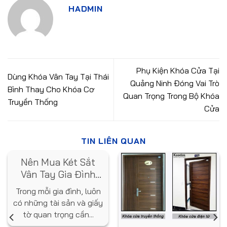
HADMIN
Phụ Kiện Khóa Cửa Tại
Dùng Khóa Vân Tay Tại Thái
Quảng Ninh Đóng Vai Trò
Bình Thay Cho Khóa Cơ
Quan Trọng Trong Bộ Khóa
Truyền Thống
Cửa
TIN LIÊN QUAN
Nên Mua Két Sắt
Vân Tay Gia Đình
Loại Nào? Gợi Ý Từ
Trong mỗi gia đình, luôn
Chuyên Gia
có những tài sản và giấy
tờ quan trọng cần...