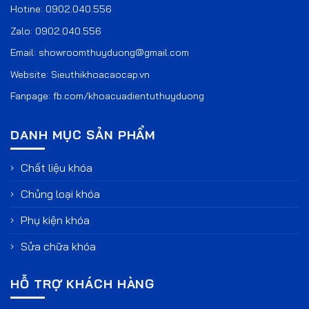
Hotine:
0902.040.556
Zalo:
0902.040.556
Email:
showroomthuyduong@gmail.com
Website:
Sieuthikhoacaocap.vn
Fanpage:
fb.com/khoacuadientuthuyduong
DANH MỤC SẢN PHẨM
Chất liệu khóa
Chủng loại khóa
Phụ kiện khóa
Sửa chữa khóa
HỖ TRỢ KHÁCH HÀNG