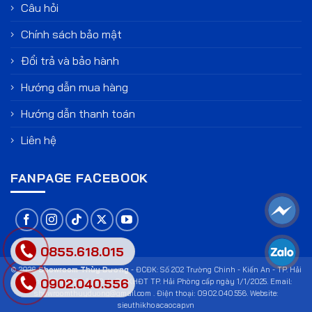
Câu hỏi
Chính sách bảo mật
Đổi trả và bảo hành
Hướng dẫn mua hàng
Hướng dẫn thanh toán
Liên hệ
FANPAGE FACEBOOK
0855.618.015
© 2026
Showroom Thùy Dương
- ĐCĐK: Số 202 Trường Chinh - Kiến An - TP. Hải
0902.040.556
Phòng. GPĐKKD số: 123 do Sở KHĐT TP. Hải Phòng cấp ngày 1/1/2025. Email:
showroomthuyduong@gmail.com . Điện thoại: 0902.040.556. Website:
sieuthikhoacaocap.vn