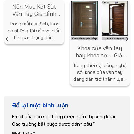
Nên Mua Két Sắt
Vân Tay Gia Đình
Loại Nào? Gợi Ý Từ
Trong mỗi gia đình, luôn
Chuyên Gia
có những tài sản và giấy
tờ quan trọng cần...
Khóa cửa vân tay
hay khóa cơ – Giải
pháp nào tốt hơn
Trong thời đại công nghệ
cho ngôi nhà bạn?
số, khóa cửa vân tay
đang dần trở thành lựa...
Để lại một bình luận
Email của bạn sẽ không được hiển thị công khai.
Các trường bắt buộc được đánh dấu
*
Bình luận
*