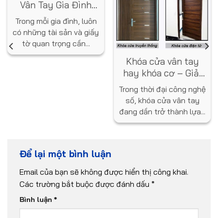
Vân Tay Gia Đình
Loại Nào? Gợi Ý Từ
Trong mỗi gia đình, luôn
Chuyên Gia
có những tài sản và giấy
tờ quan trọng cần...
Khóa cửa vân tay
hay khóa cơ – Giải
pháp nào tốt hơn
Trong thời đại công nghệ
cho ngôi nhà bạn?
số, khóa cửa vân tay
đang dần trở thành lựa...
Để lại một bình luận
Email của bạn sẽ không được hiển thị công khai.
Các trường bắt buộc được đánh dấu
*
Bình luận
*