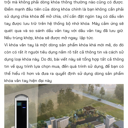
trội mà không phải dòng khóa thông thường nào cũng có được.
Điểm mạnh đầu tiên của dòng khóa chính là bạn không cần phải
sử dụng chìa khóa để mở chìa, chỉ cần đặt ngón tay có dấu vân
tay được lưu trữ trên hệ thống bộ nhớ khóa. Máy cảm ứng sẽ
quét qua và so sánh dấu vân tay với dâu vân tay đã lưu giữ.
Nếu trùng khớp, khóa sẽ được mở ngay lập tức.
Vì khóa vân tay là một dòng sản phẩm khóa khá mới mẻ, do đó
còn có rất ít người tiêu dụng nắm rõ tất cả thông tin và cách sử
dụng loại khóa này. Do đó, bài viết này sẽ tổng hợp tất cả thông
tin về quy trình lựa chọn mua, đến quá trình sử dụng, để bạn có
thể hiểu rõ hơn và đưa ra quyết định sử dụng dòng sản phẩm
khóa vân tay hiện đại này.