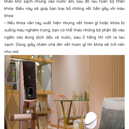
khăn khô sạch nhúng vào nước ấm, sau đó lau toàn bộ thân
khóa. Điều này sẽ giúp bạn loại bỏ những vết bẩn gây xỉn màu
khóa.
•
Nếu khóa vân tay xuất hiện nhưng vết hoen gỉ hoặc khóa bị
xuống màu nghiêm trọng, bạn có thể tháo những bộ phận đó vào
ngâm vào dung dịch dầu và nước, sau 2 tiếng thì vớt ra lau
sạch. Dùng giấy nhám chà lên vết hoen gỉ thì khóa sẽ trở nên
như mớ.