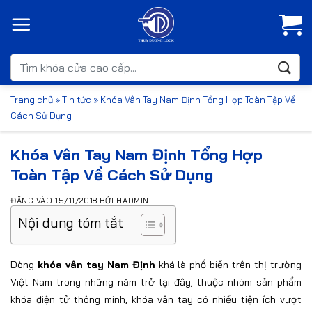
Bỏ
qua
nội
dung
Tìm
kiếm:
Trang chủ
»
Tin tức
»
Khóa Vân Tay Nam Định Tổng Hợp Toàn Tập Về
Cách Sử Dụng
Khóa Vân Tay Nam Định Tổng Hợp
Toàn Tập Về Cách Sử Dụng
ĐĂNG VÀO
15/11/2018
BỞI
HADMIN
Nội dung tóm tắt
Dòng
khóa vân tay Nam Định
khá là phổ biến trên thị trường
Việt Nam trong những năm trở lại đây, thuộc nhóm sản phẩm
khóa điện tử thông minh, khóa vân tay có nhiều tiện ích vượt