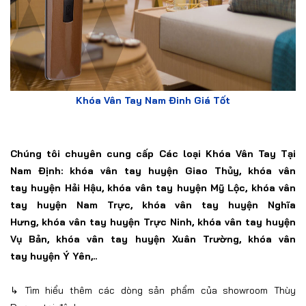
Khóa Vân Tay Nam Đinh Giá Tốt
Chúng tôi chuyên cung cấp
Các loại Khóa Vân Tay Tại
Nam Định: khóa vân tay huyện Giao Thủy,
khóa vân
tay
huyện Hải Hậu,
khóa vân tay
huyện Mỹ Lộc,
khóa vân
tay
huyện Nam Trực,
khóa vân tay
huyện Nghĩa
Hưng,
khóa vân tay
huyện Trực Ninh,
khóa vân tay
huyện
Vụ Bản,
khóa vân tay
huyện Xuân Trường,
khóa vân
tay
huyện Ý Yên,..
↳ Tìm hiểu thêm các dòng
sản phẩm của showroom Thùy