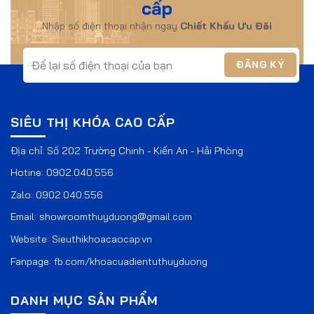
cấp
Nhập số điện thoại nhận ngay
Chiết Khấu Ưu Đãi
SIÊU THỊ KHÓA CAO CẤP
Địa chỉ: Số 202 Trường Chinh - Kiến An - Hải Phòng
Hotine:
0902.040.556
Zalo:
0902.040.556
Email:
showroomthuyduong@gmail.com
Website:
Sieuthikhoacaocap.vn
Fanpage:
fb.com/khoacuadientuthuyduong
DANH MỤC SẢN PHẨM