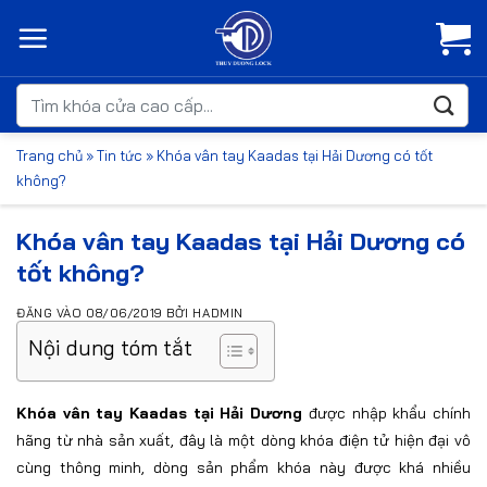
Bỏ
qua
nội
dung
Tìm
kiếm:
Trang chủ
»
Tin tức
»
Khóa vân tay Kaadas tại Hải Dương có tốt
không?
Khóa vân tay Kaadas tại Hải Dương có
tốt không?
ĐĂNG VÀO
08/06/2019
BỞI
HADMIN
Nội dung tóm tắt
Khóa vân tay Kaadas tại Hải Dương
được nhập khẩu chính
hãng từ nhà sản xuất, đây là một dòng khóa điện tử hiện đại vô
cùng thông minh, dòng sản phẩm khóa này được khá nhiều