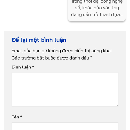
Trong thời đại công nghệ
cho ngôi nhà bạn?
số, khóa cửa vân tay
đang dần trở thành lựa...
Để lại một bình luận
Email của bạn sẽ không được hiển thị công khai.
Các trường bắt buộc được đánh dấu
*
Bình luận
*
Tên
*