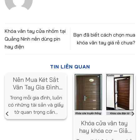
Khóa vân tay cửa nhôm tại
Bạn đã biết cách chọn mua
Quảng Ninh nên dùng pin
khóa vân tay giá rẻ chưa?
hay điện
TIN LIÊN QUAN
Nên Mua Két Sắt
Vân Tay Gia Đình
Loại Nào? Gợi Ý Từ
Trong mỗi gia đình, luôn
Chuyên Gia
có những tài sản và giấy
tờ quan trọng cần...
Khóa cửa vân tay
hay khóa cơ – Giải
pháp nào tốt hơn