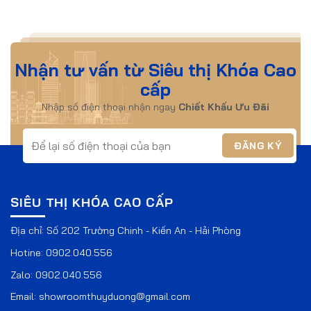
Nhận tư vấn từ Siêu thị Khóa Cao
cấp
Nhập số điện thoại nhận ngay
Chiết Khấu Ưu Đãi
SIÊU THỊ KHÓA CAO CẤP
Địa chỉ: Số 202 Trường Chinh - Kiến An - Hải Phòng
Hotine:
0902.040.556
Zalo:
0902.040.556
Email:
showroomthuyduong@gmail.com