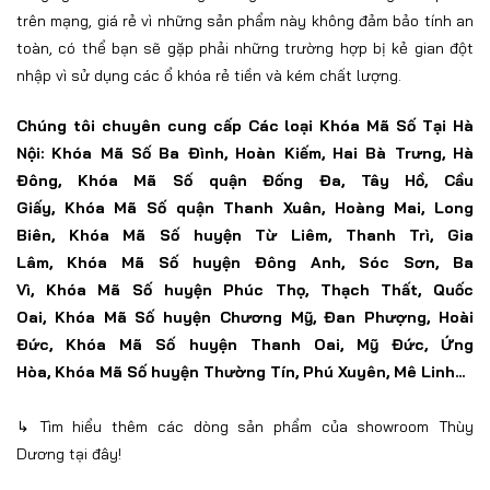
trên mạng, giá rẻ vì những sản phẩm này không đảm bảo tính an
toàn, có thể bạn sẽ gặp phải những trường hợp bị kẻ gian đột
nhập vì sử dụng các ổ khóa rẻ tiền và kém chất lượng.
Chúng tôi chuyên cung cấp
Các loại Khóa Mã Số Tại Hà
Nội: Khóa Mã Số
Ba Đình, Hoàn Kiếm, Hai Bà Trưng, Hà
Đông, Khóa Mã Số
quận Đống Đa, Tây Hồ, Cầu
Giấy
,
Khóa
Mã Số
quận Thanh Xuân, Hoàng Mai, Long
Biên,
Khóa
Mã Số
huyện Từ Liêm, Thanh Trì, Gia
Lâm
,
Khóa
Mã Số
huyện Đông Anh, Sóc Sơn, Ba
Vì,
Khóa
Mã Số
huyện Phúc Thọ, Thạch Thất, Quốc
Oai,
Khóa
Mã Số
huyện Chương Mỹ, Đan Phượng, Hoài
Đức,
Khóa
Mã Số
huyện Thanh Oai, Mỹ Đức, Ứng
Hòa,
Khóa
Mã Số
huyện Thường Tín, Phú Xuyên, Mê Linh...
↳ Tìm hiểu thêm các dòng
sản phẩm của showroom Thùy
Dương tại đây!