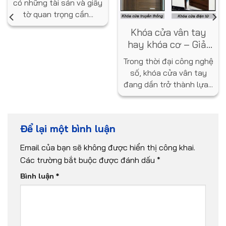
có những tài sản và giấy
tờ quan trọng cần...
Khóa cửa vân tay
hay khóa cơ – Giải
pháp nào tốt hơn
Trong thời đại công nghệ
cho ngôi nhà bạn?
số, khóa cửa vân tay
đang dần trở thành lựa...
Để lại một bình luận
Email của bạn sẽ không được hiển thị công khai.
Các trường bắt buộc được đánh dấu
*
Bình luận
*