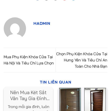
HADMIN
Chọn Phụ Kiện Khóa Cửa Tại
Mua Phụ Kiện Khóa Cửa Tại
Hưng Yên Và Tiêu Chí An
Hà Nội Và Tiêu Chí Lựa Chọn
Toàn Cho Nhà Bạn
TIN LIÊN QUAN
Nên Mua Két Sắt
Vân Tay Gia Đình
Loại Nào? Gợi Ý Từ
Trong mỗi gia đình, luôn
Chuyên Gia