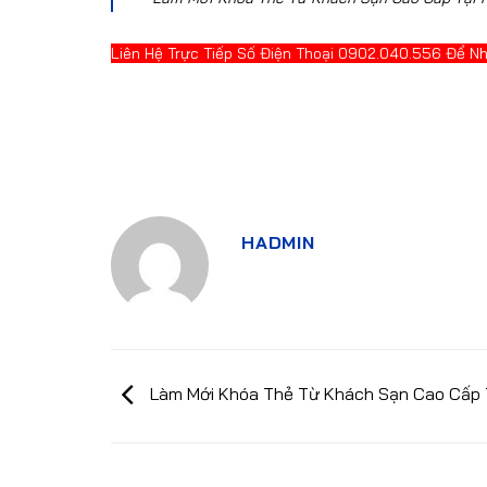
Liên Hệ Trực Tiếp Số Điện Thoại 0902.040.556 Để N
HADMIN
Làm Mới Khóa Thẻ Từ Khách Sạn Cao Cấp 