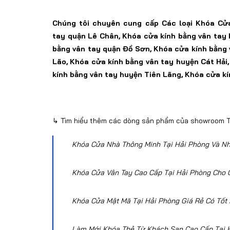
Chúng tôi chuyên cung cấp
Các loại Khóa Cử
tay
quận Lê Chân,
Khóa
cửa kính bằng vân tay
bằng vân tay
quận Đồ Sơn,
Khóa
cửa kính bằng 
Lão, Khóa
cửa kính bằng vân tay
huyện Cát Hải
kính bằng vân tay huyện
Tiên Lãng, Khóa
cửa kí
↳ Tìm hiểu thêm các dòng
sản phẩm của showroom T
Khóa Cửa Nhà Thông Minh Tại Hải Phòng Và N
Khóa Cửa Vân Tay Cao Cấp Tại Hải Phòng Cho
Khóa Cửa Mật Mã Tại Hải Phòng Giá Rẻ Có Tốt
Làm Mới Khóa Thẻ Từ Khách Sạn Cao Cấp Tại 