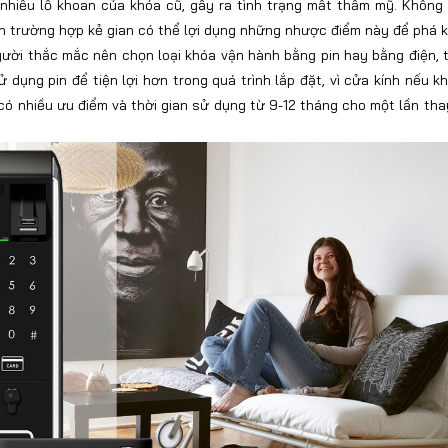
ó nhiều lỗ khoan của khóa cũ, gây ra tình trạng mất thẩm mỹ. Khôn
đến trường hợp kẻ gian có thể lợi dụng những nhược điểm này để phá 
gười thắc mắc nên chọn loại khóa vận hành bằng pin hay bằng điện, 
 dụng pin để tiện lợi hơn trong quá trình lắp đặt, vì cửa kính nếu k
có nhiều ưu điểm và thời gian sử dụng từ 9-12 tháng cho một lần tha