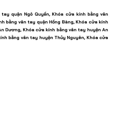
 tay
quận Ngô Quyền,
Khóa
cửa kính bằng vân
nh bằng vân tay
quận Hồng Bàng,
Khóa
cửa kính
An Dương, Khóa
cửa kính bằng vân tay
huyện An
ính bằng vân tay
huyện
Thủy Nguyên, Khóa
cửa