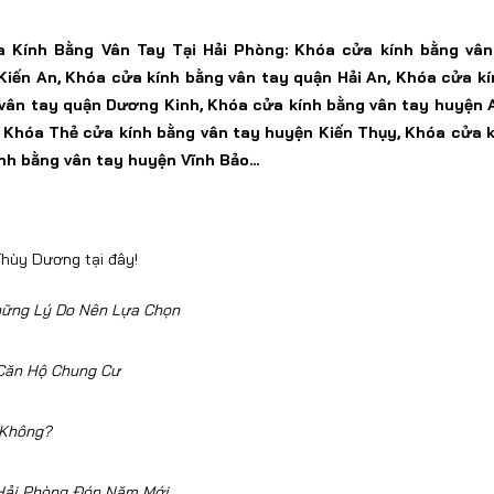
a Kính Bằng Vân Tay
Tại Hải Phòng: Khóa cửa kính bằng vân
Kiến An,
Khóa
cửa kính bằng vân tay
quận Hải An, Khóa
cửa kí
vân tay
quận Dương Kinh, Khóa
cửa kính bằng vân tay
huyện 
, Khóa
Thẻ
cửa kính bằng vân tay
huyện Kiến Thụy, Khóa
cửa k
nh bằng vân tay
huyện Vĩnh Bảo...
hùy Dương tại đây!
hững Lý Do Nên Lựa Chọn
 Căn Hộ Chung Cư
 Không?
Hải Phòng Đón Năm Mới