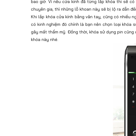
bao giờ. Vì nếu cửa kính đã từng lắp khóa thì sẽ c
chuyên gia, thì những lỗ khoan này sẽ bị lộ ra dẫn 
Khi lắp khóa cửa kính bằng vân tay, cũng có nhiều n
có kinh nghiệm đó chính là bạn nên chọn loại khóa sử
gây mất thẩm mỹ. Đồng thời, khóa sử dụng pin cũng 
khóa này nhé.