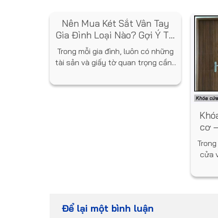
Nên Mua Két Sắt Vân Tay
Gia Đình Loại Nào? Gợi Ý Từ
Chuyên Gia
Trong mỗi gia đình, luôn có những
tài sản và giấy tờ quan trọng cần...
Sạn Tại
Khóa
 Gì Nổi
cơ –
 sản phẩm
Trong
 và phân
cửa 
Để lại một bình luận