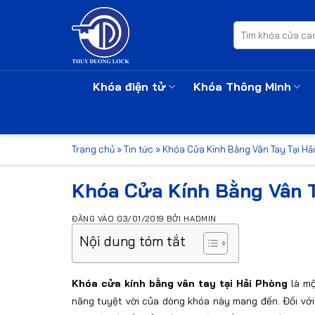
Bỏ
qua
Tìm
kiếm:
nội
dung
Khóa điện tử
Khóa Thông Minh
Trang chủ
»
Tin tức
»
Khóa Cửa Kính Bằng Vân Tay Tại H
Khóa Cửa Kính Bằng Vân 
ĐĂNG VÀO
03/01/2019
BỞI
HADMIN
Nội dung tóm tắt
Khóa cửa kính bằng vân tay tại Hải Phòng
là mộ
năng tuyệt vời của dòng khóa này mang đến. Đối với 