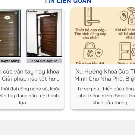
TIN LIÊN QUAN
 cửa vân tay hay khóa
Xu Hướng Khoá Cửa T
 Giải pháp nào tốt hơn
Minh Cho Nhà Phố, Biệ
cho ngôi nhà bạn?
Năm 2025
 thời đại công nghệ số, khóa
Từ sự phát triển của công
vân tay đang dần trở thành
nhà thông minh (Smart Ho
lựa...
khoá cửa thông...