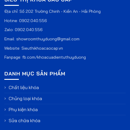
Địa chỉ: Số 202 Trường Chinh - Kiến An - Hải Phòng
Hotine:
0902.040.556
Zalo:
0902.040.556
Email:
showroomthuyduong@gmail.com
Website:
Sieuthikhoacaocap.vn
Fanpage:
fb.com/khoacuadientuthuyduong
DANH MỤC SẢN PHẨM
Chất liệu khóa
Chủng loại khóa
Phụ kiện khóa
Sửa chữa khóa