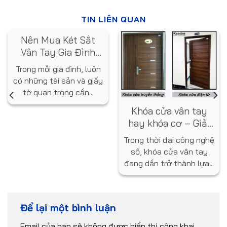
TIN LIÊN QUAN
Nên Mua Két Sắt
Vân Tay Gia Đình
Loại Nào? Gợi Ý Từ
Trong mỗi gia đình, luôn
Chuyên Gia
có những tài sản và giấy
tờ quan trọng cần...
Khóa cửa vân tay
hay khóa cơ – Giải
pháp nào tốt hơn
Trong thời đại công nghệ
cho ngôi nhà bạn?
số, khóa cửa vân tay
đang dần trở thành lựa...
Để lại một bình luận
Email của bạn sẽ không được hiển thị công khai.