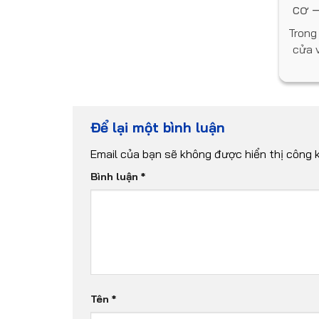
g
cơ –
sản phẩm
Trong
hông tin
cửa 
Để lại một bình luận
Email của bạn sẽ không được hiển thị công k
Bình luận
*
Tên
*