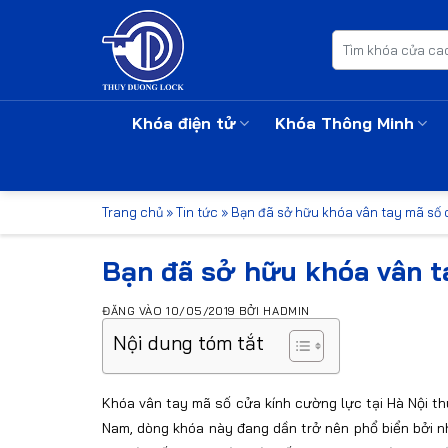
Bỏ
qua
Tìm
kiếm:
nội
dung
Khóa điện tử
Khóa Thông Minh
Trang chủ
»
Tin tức
»
Bạn đã sở hữu khóa vân tay mã số c
Bạn đã sở hữu khóa vân t
ĐĂNG VÀO
10/05/2019
BỞI
HADMIN
Nội dung tóm tắt
Khóa vân tay mã số cửa kính cường lực tại Hà Nội thu
Nam, dòng khóa này đang dần trở nên phổ biển bởi n