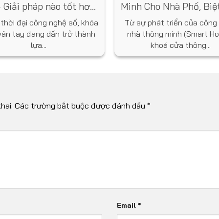
 Giải pháp nào tốt hơn
Minh Cho Nhà Phố, Biệ
cho ngôi nhà bạn?
Năm 2025
 thời đại công nghệ số, khóa
Từ sự phát triển của công
vân tay đang dần trở thành
nhà thông minh (Smart Ho
lựa...
khoá cửa thông...
hai.
Các trường bắt buộc được đánh dấu
*
Email
*