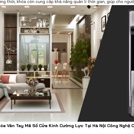
ng thời, khóa còn cung cấp khả năng quản lí thời gian, giúp cho ngườ
óa Vân Tay Mã Số Cửa Kính Cường Lực Tại Hà Nội Công Nghệ 