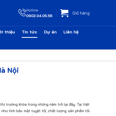
Hotline:
Giỏ hàng
0902.04.05.56
ới thiệu
Tin tức
Dự án
Liên hệ
Hà Nội
thị trường khóa trong những năm trở lại đây. Tại Việt
như tính bảo mật tuyệt tối, chất lượng sản phẩm tối