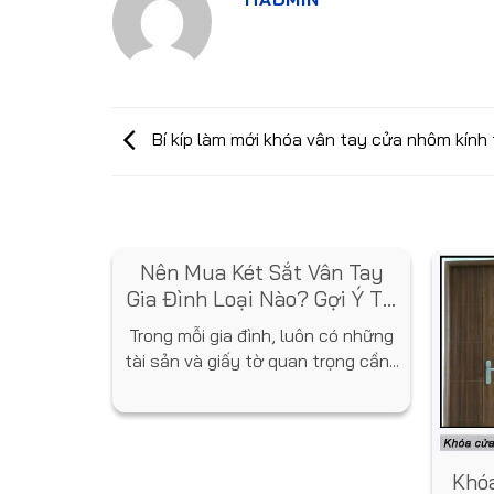
Bí kíp làm mới khóa vân tay cửa nhôm kính 
Nên Mua Két Sắt Vân Tay
Gia Đình Loại Nào? Gợi Ý Từ
Chuyên Gia
Trong mỗi gia đình, luôn có những
tài sản và giấy tờ quan trọng cần...
Vân Tay
Khóa