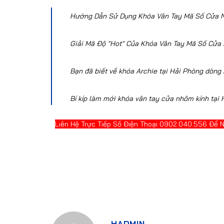
Hướng Dẫn Sử Dụng Khóa Vân Tay Mã Số Cửa 
Giải Mã Độ "Hot" Của Khóa Vân Tay Mã Số Cửa
Bạn đã biết về khóa Archie tại Hải Phòng dòng
Bí kíp làm mới khóa vân tay cửa nhôm kính tại
Liên Hệ Trực Tiếp Số Điện Thoại 0902.040.556 Để 
HADMIN