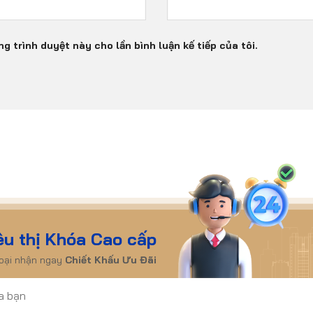
ng trình duyệt này cho lần bình luận kế tiếp của tôi.
êu thị Khóa Cao cấp
hoại nhận ngay
Chiết Khấu Ưu Đãi