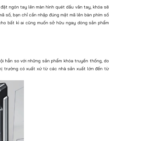
đặt ngón tay lên màn hình quét dấu vân tay, khóa sẽ
 mã số, bạn chỉ cần nhập đúng mật mã lên bàn phím số
n cho bất kì ai cũng muốn sở hữu ngay dòng sản phẩm
ội hẳn so với những sản phẩm khóa truyền thống, do
hị trường có xuất xứ từ các nhà sản xuất lớn đến từ