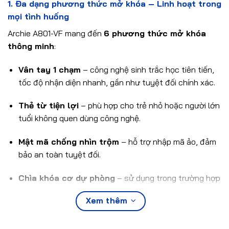
1. Đa dạng phương thức mở khóa – Linh hoạt trong
mọi tình huống
Archie A801-VF mang đến
6 phương thức mở khóa
thông minh
:
Vân tay 1 chạm
– công nghệ sinh trắc học tiên tiến,
tốc độ nhận diện nhanh, gần như tuyệt đối chính xác.
Thẻ từ tiện lợi
– phù hợp cho trẻ nhỏ hoặc người lớn
tuổi không quen dùng công nghệ.
Mật mã chống nhìn trộm
– hỗ trợ nhập mã ảo, đảm
bảo an toàn tuyệt đối.
Chìa khóa cơ dự phòng
– sử dụng trong trường hợp
khẩn cấp hoặc khi hết pin.
Xem thêm
APP di động
– quản lý và mở cửa chỉ bằng một chạm
trên điện thoại.