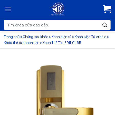
Bỏ
qua
nội
dung
Tìm
kiếm:
Trang chủ
»
Chủng loại khóa
»
Khóa điện tử
»
Khóa Điện Tử Archie
»
Khóa thẻ từ khách sạn
»
Khóa Thẻ Từ J3011-01-65