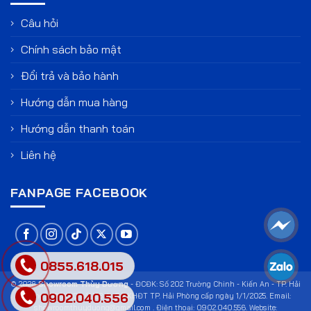
Câu hỏi
Chính sách bảo mật
Đổi trả và bảo hành
Hướng dẫn mua hàng
Hướng dẫn thanh toán
Liên hệ
FANPAGE FACEBOOK
0855.618.015
© 2026
Showroom Thùy Dương
- ĐCĐK: Số 202 Trường Chinh - Kiến An - TP. Hải
0902.040.556
Phòng. GPĐKKD số: 123 do Sở KHĐT TP. Hải Phòng cấp ngày 1/1/2025. Email:
showroomthuyduong@gmail.com . Điện thoại: 0902.040.556. Website: