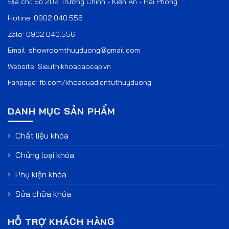
Địa chỉ: Số 202 Trường Chinh - Kiến An - Hải Phòng
Hotine:
0902.040.556
Zalo:
0902.040.556
Email:
showroomthuyduong@gmail.com
Website:
Sieuthikhoacaocap.vn
Fanpage:
fb.com/khoacuadientuthuyduong
DANH MỤC SẢN PHẨM
Chất liệu khóa
Chủng loại khóa
Phụ kiện khóa
Sửa chữa khóa
HỖ TRỢ KHÁCH HÀNG