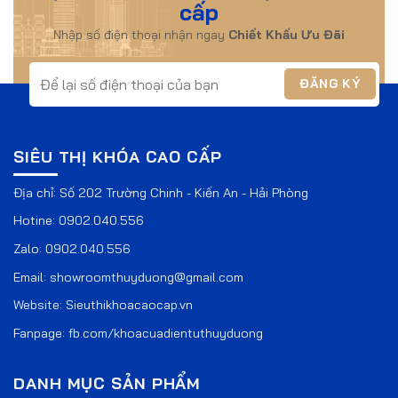
cấp
Nhập số điện thoại nhận ngay
Chiết Khấu Ưu Đãi
SIÊU THỊ KHÓA CAO CẤP
Địa chỉ: Số 202 Trường Chinh - Kiến An - Hải Phòng
Hotine:
0902.040.556
Zalo:
0902.040.556
Email:
showroomthuyduong@gmail.com
Website:
Sieuthikhoacaocap.vn
Fanpage:
fb.com/khoacuadientuthuyduong
DANH MỤC SẢN PHẨM