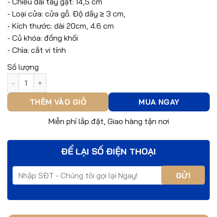
- Chiều dài tay gạt: 14,5 cm
- Loại cửa: cửa gỗ. Độ dầy ≥ 3 cm,
- Kích thước: dài 20cm, 4.6 cm
- Củ khóa: đồng khối
- Chìa: cắt vi tính
Số lượng
Khóa Inox Achie AS2051A-H3060-70 số lượng
THÊM VÀO GIỎ
MUA NGAY
Miễn phí lắp đặt, Giao hàng tận nơi
ĐỂ LẠI SỐ ĐIỆN THOẠI