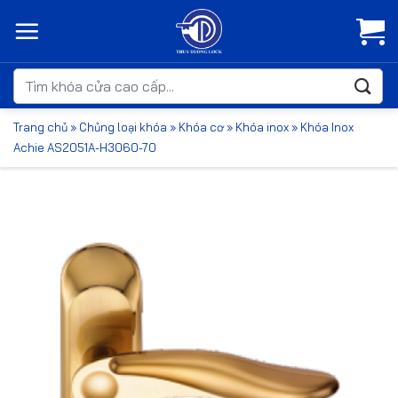
Bỏ
qua
nội
dung
Tìm
kiếm:
Trang chủ
»
Chủng loại khóa
»
Khóa cơ
»
Khóa inox
»
Khóa Inox
Achie AS2051A-H3060-70