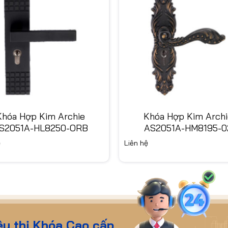
Khóa Hợp Kim Archie
Khóa Hợp Kim Archi
S2051A-HL8250-ORB
AS2051A-HM8195-0
ệ
Liên hệ
êu thị Khóa Cao cấp