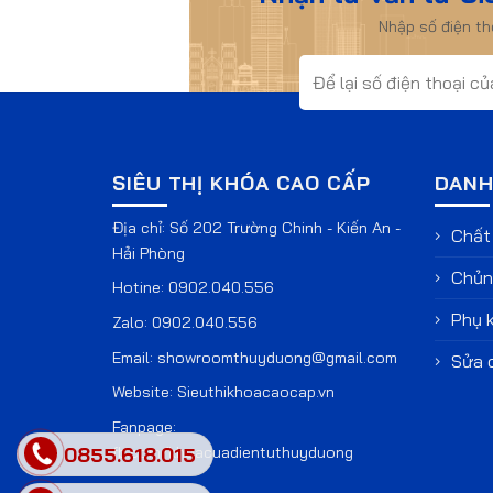
Nhập số điện t
SIÊU THỊ KHÓA CAO CẤP
DANH
Địa chỉ: Số 202 Trường Chinh - Kiến An -
Chất 
Hải Phòng
Chủng
Hotine:
0902.040.556
Phụ k
Zalo:
0902.040.556
Email:
showroomthuyduong@gmail.com
Sửa 
Website:
Sieuthikhoacaocap.vn
Fanpage:
fb.com/khoacuadientuthuyduong
0855.618.015