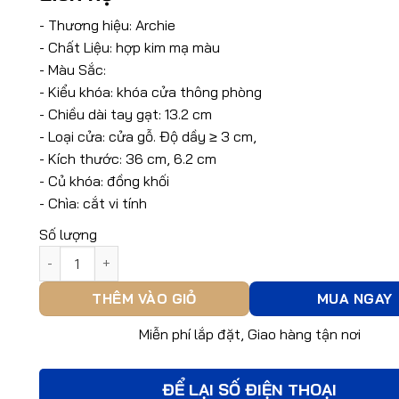
- Thương hiệu: Archie
- Chất Liệu: hợp kim mạ màu
- Màu Sắc:
- Kiểu khóa: khóa cửa thông phòng
- Chiều dài tay gạt: 13.2 cm
- Loại cửa: cửa gỗ. Độ dầy ≥ 3 cm,
- Kích thước: 36 cm, 6.2 cm
- Củ khóa: đồng khối
- Chìa: cắt vi tính
Số lượng
Khóa Hợp Kim Archie AS2021-HF1195-BB số lượng
THÊM VÀO GIỎ
MUA NGAY
Miễn phí lắp đặt, Giao hàng tận nơi
ĐỂ LẠI SỐ ĐIỆN THOẠI