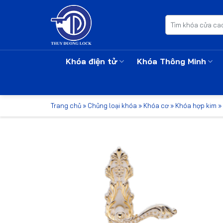
Bỏ
qua
Tìm
kiếm:
nội
dung
Khóa điện tử
Khóa Thông Minh
Trang chủ
»
Chủng loại khóa
»
Khóa cơ
»
Khóa hợp kim
»