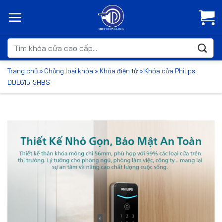
Bỏ
qua
nội
dung
Tìm
kiếm:
Trang chủ
»
Chủng loại khóa
»
Khóa điện tử
»
Khóa cửa Philips
DDL615-5HBS