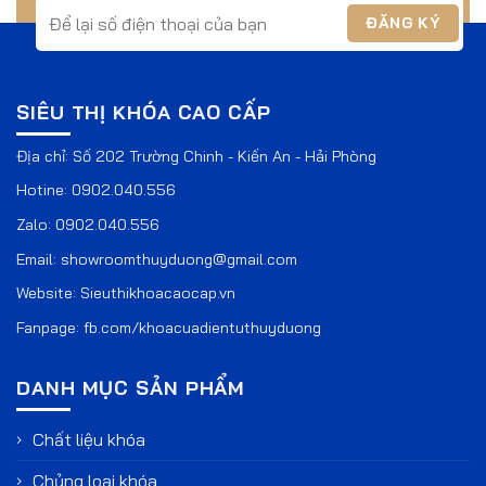
SIÊU THỊ KHÓA CAO CẤP
Địa chỉ: Số 202 Trường Chinh - Kiến An - Hải Phòng
Hotine:
0902.040.556
Zalo:
0902.040.556
Email:
showroomthuyduong@gmail.com
Website:
Sieuthikhoacaocap.vn
Fanpage:
fb.com/khoacuadientuthuyduong
DANH MỤC SẢN PHẨM
Chất liệu khóa
Chủng loại khóa