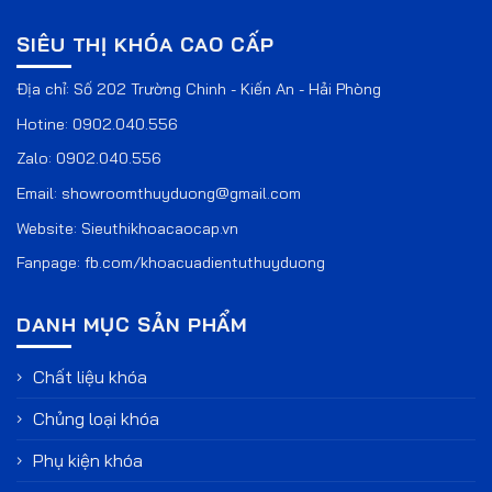
SIÊU THỊ KHÓA CAO CẤP
Địa chỉ: Số 202 Trường Chinh - Kiến An - Hải Phòng
Hotine:
0902.040.556
Zalo:
0902.040.556
Email:
showroomthuyduong@gmail.com
Website:
Sieuthikhoacaocap.vn
Fanpage:
fb.com/khoacuadientuthuyduong
DANH MỤC SẢN PHẨM
Chất liệu khóa
Chủng loại khóa
Phụ kiện khóa