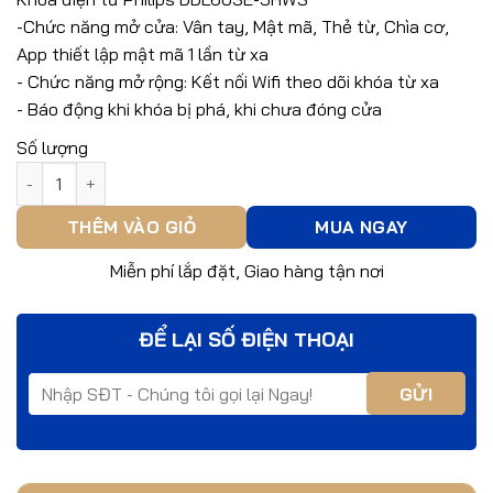
là:
tại
-Chức năng mở cửa: Vân tay, Mật mã, Thẻ từ, Chìa cơ,
7.875.000 ₫.
là:
App thiết lập mật mã 1 lần từ xa
6.300.000 ₫.
- Chức năng mở rộng: Kết nối Wifi theo dõi khóa từ xa
- Báo động khi khóa bị phá, khi chưa đóng cửa
Số lượng
Khóa cửa Philips DDL603E số lượng
THÊM VÀO GIỎ
MUA NGAY
Miễn phí lắp đặt, Giao hàng tận nơi
ĐỂ LẠI SỐ ĐIỆN THOẠI