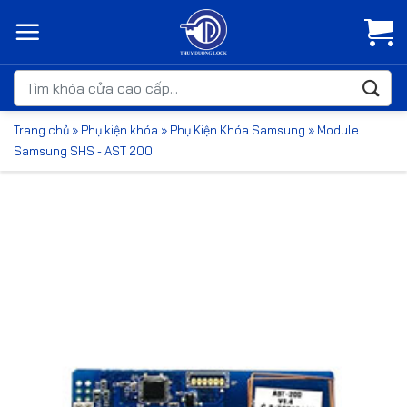
Bỏ
qua
nội
dung
Tìm
kiếm:
Trang chủ
»
Phụ kiện khóa
»
Phụ Kiện Khóa Samsung
»
Module
Samsung SHS - AST 200