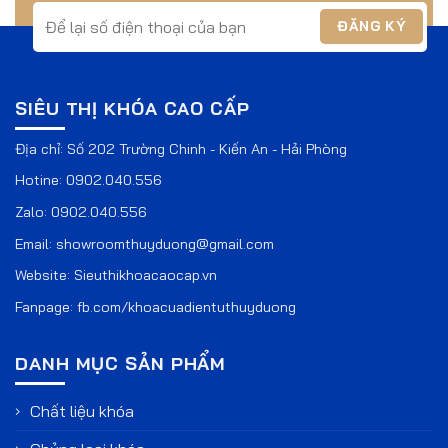
SIÊU THỊ KHÓA CAO CẤP
Địa chỉ: Số 202 Trường Chinh - Kiến An - Hải Phòng
Hotine:
0902.040.556
Zalo:
0902.040.556
Email:
showroomthuyduong@gmail.com
Website:
Sieuthikhoacaocap.vn
Fanpage:
fb.com/khoacuadientuthuyduong
DANH MỤC SẢN PHẨM
Chất liệu khóa