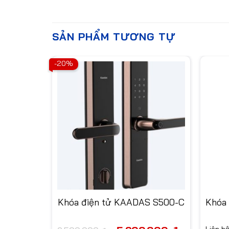
SẢN PHẨM TƯƠNG TỰ
-20%
das 5155
Khóa điện tử KAADAS S500-C
Khóa
Giá
Giá
Liên h