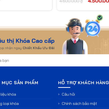
4.500.0
4.600.000
₫
gốc
là:
4.600.000 ₫.
êu thị Khóa Cao cấp
hoại nhận ngay
Chiết Khấu Ưu Đãi
 MỤC SẢN PHẨM
HỖ TRỢ KHÁCH HÀN
liệu khóa
Câu hỏi
 loại khóa
Chính sách bảo mật