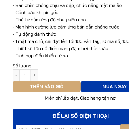
- Bàn phím chống chịu va đập, chức năng mật mã ảo
- Cảnh báo khi pin yếu
- Thẻ từ cảm ứng độ nhạy siêu cao
- Màn hình cường lực cảm ứng bán dẫn chống xước
- Tự động đánh thức
- 1 mật mã chủ, cài đặt lên tới 100 vân tay, 10 mã số, 10
- Thiết kế tân cổ điển mang đậm hơi thở Pháp
- Tích hợp điều khiển từ xa
Số lượng
Khóa Thông Minh Kaadas 6001 số lượng
THÊM VÀO GIỎ
MUA NGAY
Miễn phí lắp đặt, Giao hàng tận nơi
ĐỂ LẠI SỐ ĐIỆN THOẠI