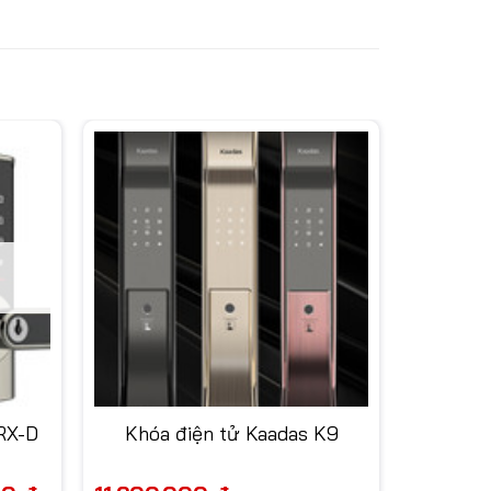
RX-D
Khóa điện tử Kaadas K9
Giá