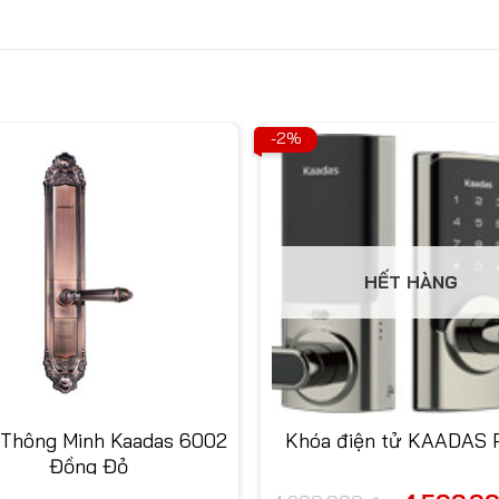
-2%
HẾT HÀNG
 Thông Minh Kaadas 6002
Khóa điện tử KAADAS 
Đồng Đỏ
Giá
ệ