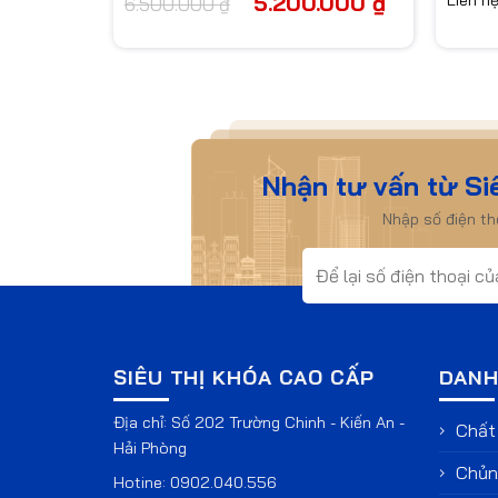
5.200.000
₫
6.500.000
₫
gốc
hiện
là:
tại
6.500.000 ₫.
là:
5.200.000 ₫.
Nhận tư vấn từ Si
Nhập số điện t
SIÊU THỊ KHÓA CAO CẤP
DANH
Địa chỉ: Số 202 Trường Chinh - Kiến An -
Chất 
Hải Phòng
Chủng
Hotine:
0902.040.556