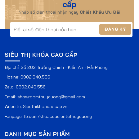
cấp
Nhập số điện thoại nhận ngay
Chiết Khấu Ưu Đãi
SIÊU THỊ KHÓA CAO CẤP
Địa chỉ: Số 202 Trường Chinh - Kiến An - Hải Phòng
Hotine:
0902.040.556
Zalo:
0902.040.556
Email:
showroomthuyduong@gmail.com
Website:
Sieuthikhoacaocap.vn
Fanpage:
fb.com/khoacuadientuthuyduong
DANH MỤC SẢN PHẨM