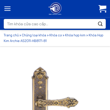
Bỏ
qua
nội
dung
Tìm
kiếm:
Trang chủ
»
Chủng loại khóa
»
Khóa cơ
»
Khóa hợp kim
»
Khóa Hợp
Kim Archie AS2011-HB8171-81