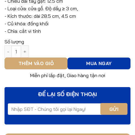
- Chiều dài tay gạt: 12.5 cm
- Loại cửa: cửa gỗ. Độ dầy ≥ 3 cm,
- Kích thước: dài 28.5 cm, 4.5 cm
- Củ khóa: đồng khối
- Chìa: cắt vi tính
Số lượng
Khóa Hợp Kim Archie AS2011-HB8171-81 số lượng
THÊM VÀO GIỎ
MUA NGAY
Miễn phí lắp đặt, Giao hàng tận nơi
ĐỂ LẠI SỐ ĐIỆN THOẠI