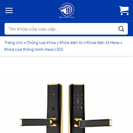
Bỏ
qua
nội
dung
Tìm
kiếm:
Trang chủ
»
Chủng loại khóa
»
Khóa điện tử
»
Khoá điện tử Hexa
»
Khóa cửa thông minh Hexa L100